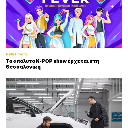
Newsroom
Το απόλυτο K-POP show έρχεται στη
Θεσσαλονίκη