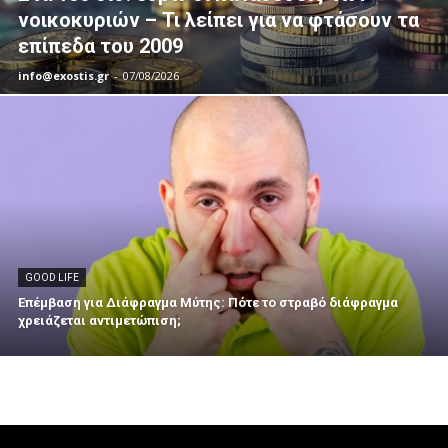
νοικοκυριών – Τι λείπει για να φτάσουν τα
επίπεδα του 2009
info@exostis.gr
-
07/08/2026
GOOD LIFE
Επέμβαση για Διάφραγμα Μύτης: Πότε το στραβό διάφραγμα
χρειάζεται αντιμετώπιση;