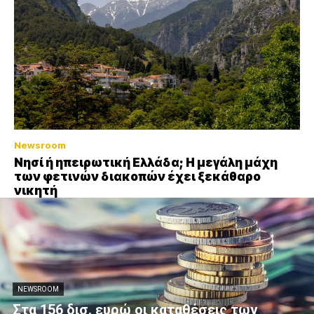
Newsroom
Νησί ή ηπειρωτική Ελλάδα; Η μεγάλη μάχη
των φετινών διακοπών έχει ξεκάθαρο
νικητή
NEWSROOM
Στα 156 δισ. ευρώ οι καταθέσεις των