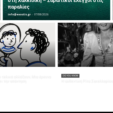
στη Χαλκιδική – Σαρωτικοί έλεγχοι στις
παραλίες
info@exostis.gr
-
07/08/2026
 τελικά αλλάζουν; Μια έρευνα
DID YOU KNOW
ει την απάντηση
Η αυθεντική Ρίτα Σακελλαρίου