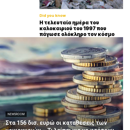
Did you know
Η τελευταία ημέρα του
καλοκαιριού του 1997 που
πάγωσε ολόκληρο τον κόσμο
NEWSROOM
Στα 156 δισ. ευρώ οι καταθέσεις των