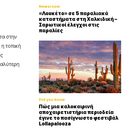
Newsroom
«Λουκέτο» σε 5 παραλιακά
καταστήματα στη Χαλκιδική –
Σαρωτικοί έλεγχοι στις
παραλίες
σα στην
 η τοπική
ές
γαλύτερη
Did you know
Πώς μια καλοκαιρινή
αποχαιρετιστήρια περιοδεία
έγινε το πασίγνωστο φεστιβάλ
Lollapalooza