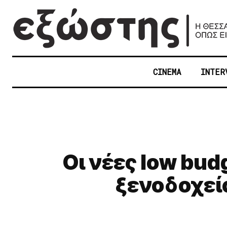
CINEMA
INTER
Οι νέες low bu
ξενοδοχεία