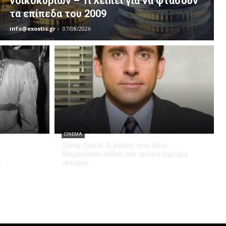
νοικοκυριών – Τι λείπει για να φτάσουν
τα επίπεδα του 2009
info@exostis.gr
-
07/08/2026
CINEMA
Steve Carrel: Ο ρόλος που όλοι
θεωρούσαν λάθος και τελικά έγραψε
ιστορία