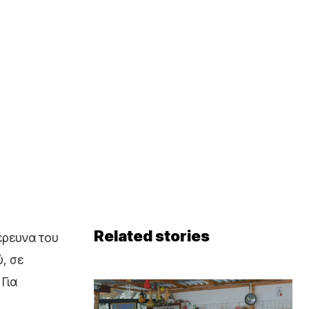
Related stories
έρευνα του
, σε
Για