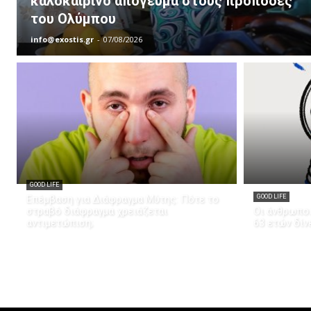
καλοκαιρινό απόγευμα στους πρόποδες
του Ολύμπου
info@exostis.gr
-
07/08/2026
GOOD LIFE
Επέμβαση για Διάφραγμα Μύτης: Πότε το
GOOD LIFE
στραβό διάφραγμα χρειάζεται
Οι άνθρωποι
αντιμετώπιση;
63 ετών δίν