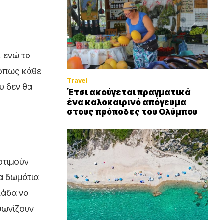
, ενώ το
ι όπως κάθε
Travel
υ δεν θα
Έτσι ακούγεται πραγματικά
ένα καλοκαιρινό απόγευμα
στους πρόποδες του Ολύμπου
οτιμούν
να δωμάτια
λάδα να
ψωνίζουν