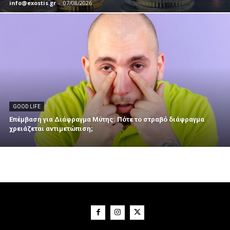
info@exostis.gr
-
07/08/2026
GOOD LIFE
Επέμβαση για Διάφραγμα Μύτης: Πότε το στραβό διάφραγμα
χρειάζεται αντιμετώπιση;