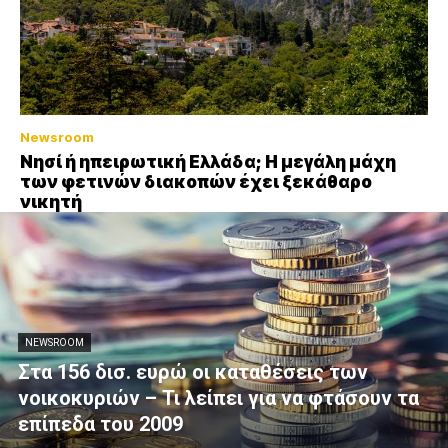
Newsroom
Νησί ή ηπειρωτική Ελλάδα; Η μεγάλη μάχη
των φετινών διακοπών έχει ξεκάθαρο
νικητή
NEWSROOM
Στα 156 δισ. ευρώ οι καταθέσεις των
νοικοκυριών – Τι λείπει για να φτάσουν τα
επίπεδα του 2009