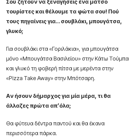
Σου ζητούν να ξεναγήσεις ένα μάτσο
τουρίστες και θέλουμε τα φώτα σου! Πού
τους πηγαίνεις για… σουβλάκι, μπουγάτσα,
γλυκό;
Για σουβλάκι στα «Γοριλάκια», για μπουγάτσα
μόνο «Μπουγάτσα Βασιλείου» στην Κάτω Τούμπα
και γλυκό τη φοβερή πίτσα με μερέντα στην
«Pizza Take Away» στην Μπότσαρη.
Aν ήσουν δήμαρχος για μία μέρα, τι θα
άλλαζες πρώτα απ’όλα;
Θα φύτευα δέντρα παντού και θα έκανα
περισσότερα πάρκα.