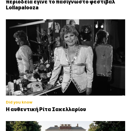
περιοδεία έγινε το πασίγνωστο φεστιβάλ
Lollapalooza
Did you know
Η αυθεντική Ρίτα Σακελλαρίου