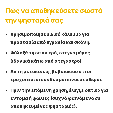
Πώς να αποθηκεύσετε σωστά
την ψησταριά σας
Χρησιμοποίησε
ειδικό κάλυμμα
για
προστασία από υγρασία και σκόνη.
Φύλαξέ τη
σε σκιερό, στεγνό μέρος
(ιδανικά κάτω από στέγαστρο).
Αν τη μετακινείς, βεβαιώσου ότι οι
τροχοί και οι σύνδεσμοι είναι σταθεροί.
Πριν την επόμενη χρήση,
έλεγξε οπτικά
για
έντομα ή φωλιές (συχνό φαινόμενο σε
αποθηκευμένες ψησταριές).