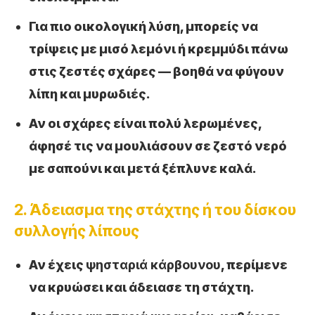
Για πιο οικολογική λύση, μπορείς να
τρίψεις με μισό λεμόνι ή κρεμμύδι πάνω
στις ζεστές σχάρες — βοηθά να φύγουν
λίπη και μυρωδιές.
Αν οι σχάρες είναι πολύ λερωμένες,
άφησέ τις να μουλιάσουν σε ζεστό νερό
με σαπούνι και μετά ξέπλυνε καλά.
2. Άδειασμα της στάχτης ή του δίσκου
συλλογής λίπους
Αν έχεις
ψησταριά κάρβουνου
, περίμενε
να κρυώσει και άδειασε τη στάχτη.