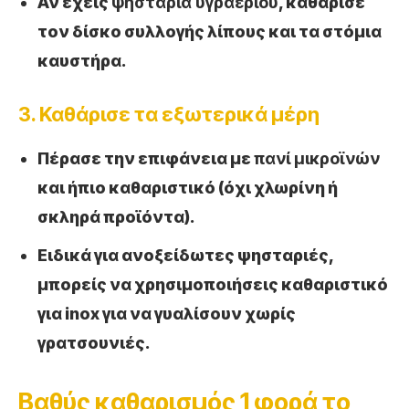
Αν έχεις
ψησταριά υγραερίου
, καθάρισε
τον δίσκο συλλογής λίπους και τα στόμια
καυστήρα.
3. Καθάρισε τα εξωτερικά μέρη
Πέρασε την επιφάνεια με
πανί μικροϊνών
και ήπιο καθαριστικό (όχι χλωρίνη ή
σκληρά προϊόντα).
Ειδικά για ανοξείδωτες ψησταριές,
μπορείς να χρησιμοποιήσεις καθαριστικό
για inox για να γυαλίσουν χωρίς
γρατσουνιές.
Βαθύς καθαρισμός 1 φορά το