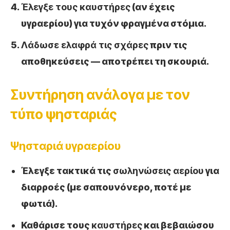
Έλεγξε τους καυστήρες
(αν έχεις
υγραερίου) για τυχόν φραγμένα στόμια.
Λάδωσε ελαφρά τις σχάρες
πριν τις
αποθηκεύσεις — αποτρέπει τη σκουριά.
Συντήρηση ανάλογα με τον
τύπο ψησταριάς
Ψησταριά υγραερίου
Έλεγξε τακτικά τις
σωληνώσεις αερίου
για
διαρροές (με σαπουνόνερο, ποτέ με
φωτιά).
Καθάρισε τους
καυστήρες
και βεβαιώσου