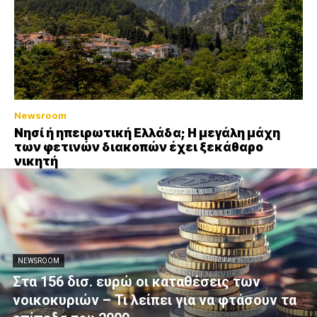
Newsroom
Νησί ή ηπειρωτική Ελλάδα; Η μεγάλη μάχη
των φετινών διακοπών έχει ξεκάθαρο
νικητή
NEWSROOM
Στα 156 δισ. ευρώ οι καταθέσεις των
νοικοκυριών – Τι λείπει για να φτάσουν τα