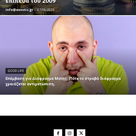
επίπεδα του 2009
info@exostis.gr
-
07/08/2026
GOOD LIFE
Επέμβαση για Διάφραγμα Μύτης: Πότε το στραβό διάφραγμα
χρειάζεται αντιμετώπιση;