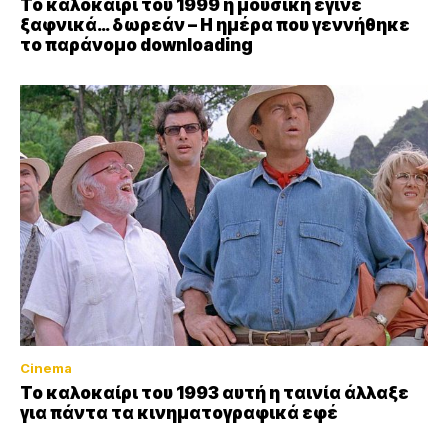
Το καλοκαίρι του 1999 η μουσική έγινε
ξαφνικά… δωρεάν – Η ημέρα που γεννήθηκε
το παράνομο downloading
Cinema
Το καλοκαίρι του 1993 αυτή η ταινία άλλαξε
για πάντα τα κινηματογραφικά εφέ