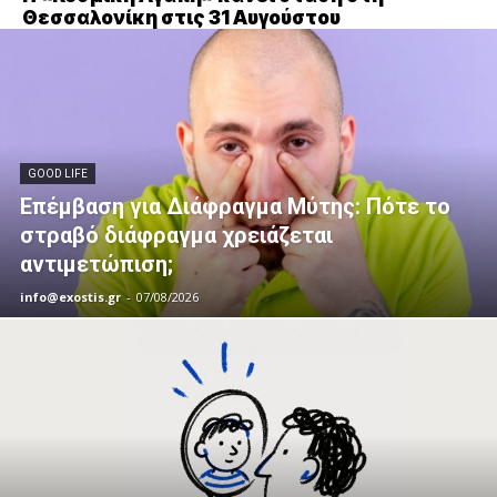
Θεσσαλονίκη στις 31 Αυγούστου
GOOD LIFE
Επέμβαση για Διάφραγμα Μύτης: Πότε το
στραβό διάφραγμα χρειάζεται
αντιμετώπιση;
info@exostis.gr
-
07/08/2026