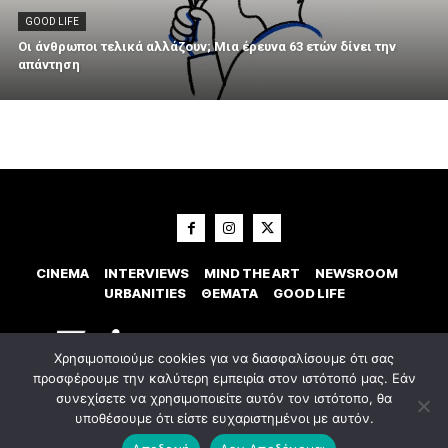
GOOD LIFE
Οι άνθρωποι τελικά αλλάζουν; Μια έρευνα 63 ετών δίνει την
απάντηση
CINEMA
INTERVIEWS
MIND THE ART
NEWSROOM
URBANITIES
ΘΕΜΑΤΑ
GOOD LIFE
Χρησιμοποιούμε cookies για να διασφαλίσουμε ότι σας
προσφέρουμε την καλύτερη εμπειρία στον ιστότοπό μας. Εάν
συνεχίσετε να χρησιμοποιείτε αυτόν τον ιστότοπο, θα
υποθέσουμε ότι είστε ευχαριστημένοι με αυτόν.
© 2023 Εxostispress - All right reserved. Κατασκευή Ιστοσελίδας
idees
digital agency