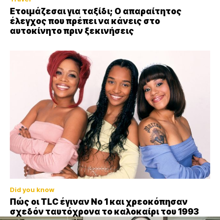
Ετοιμάζεσαι για ταξίδι; Ο απαραίτητος
έλεγχος που πρέπει να κάνεις στο
αυτοκίνητο πριν ξεκινήσεις
Did you know
Πώς οι TLC έγιναν Νο 1 και χρεοκόπησαν
σχεδόν ταυτόχρονα το καλοκαίρι του 1993