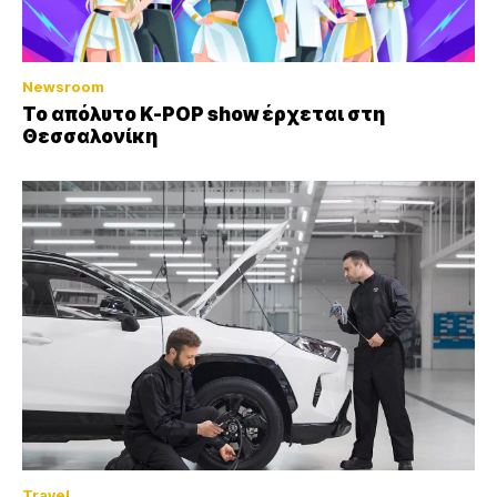
Newsroom
Το απόλυτο K-POP show έρχεται στη
Θεσσαλονίκη
Travel