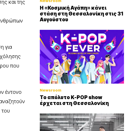
Newsroom
σης και της
Η «Κοσμική Αγάπη» κάνει
στάση στη Θεσσαλονίκη στις 31
Αυγούστου
 ανθρώπων
η για
ασχόλησης
ώρου που
Newsroom
ον έντονο
Το απόλυτο K-POP show
 αναζητούν
έρχεται στη Θεσσαλονίκη
 του