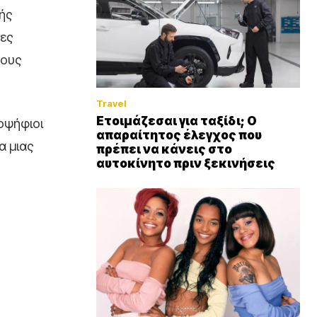
κής
ρες
έους
Travel
Ετοιμάζεσαι για ταξίδι; Ο
οψήφιοι
απαραίτητος έλεγχος που
α μιας
πρέπει να κάνεις στο
αυτοκίνητο πριν ξεκινήσεις