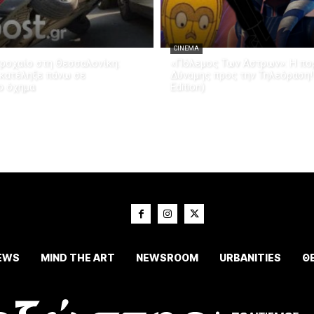
CINEMA
ροχαίο στη Θεσσαλονίκη:
«Πόλεμος Των Άστρων»: Η πορ
 κατέληξε πάνω σε
Δύναμης προς την Τηλεόραση!
ο όχημα
Edition)
EWS
MIND THE ART
NEWSROOM
URBANITIES
Θ