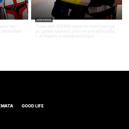
NEWSROOM
εία της
Πάνω από 570.000 ευρώ σε πρόστιμα για
 (Animated
μη χρήση κράνους μέσα σε μία εβδομάδα
– Αυξημένη η παραβατικότητα
ΕΜΑΤΑ
GOOD LIFE