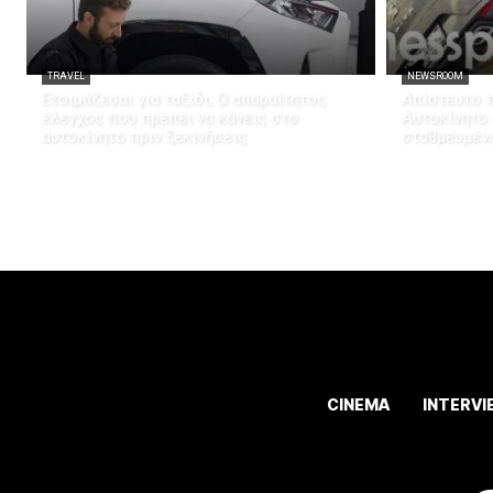
TRAVEL
NEWSROOM
Ετοιμάζεσαι για ταξίδι; Ο απαραίτητος
Απίστευτο τ
έλεγχος που πρέπει να κάνεις στο
Αυτοκίνητο
αυτοκίνητο πριν ξεκινήσεις
σταθμευμέν
CINEMA
INTERVI