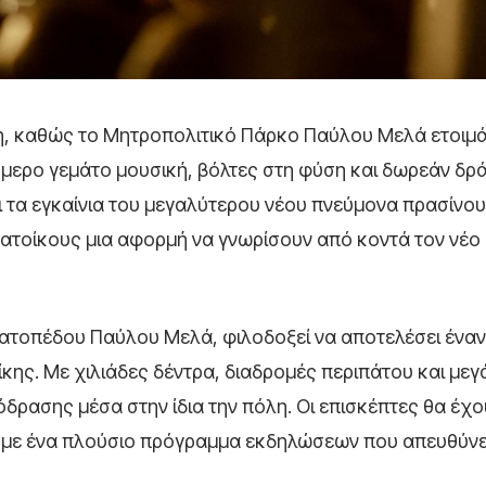
κη, καθώς το Μητροπολιτικό Πάρκο Παύλου Μελά ετοιμά
ήμερο γεμάτο μουσική, βόλτες στη φύση και δωρεάν δρά
ι τα εγκαίνια του μεγαλύτερου νέου πνεύμονα πρασίνο
κατοίκους μια αφορμή να γνωρίσουν από κοντά τον νέο
ρατοπέδου Παύλου Μελά, φιλοδοξεί να αποτελέσει έναν
ς. Με χιλιάδες δέντρα, διαδρομές περιπάτου και μεγ
πόδρασης μέσα στην ίδια την πόλη. Οι επισκέπτες θα έχο
ο με ένα πλούσιο πρόγραμμα εκδηλώσεων που απευθύνε