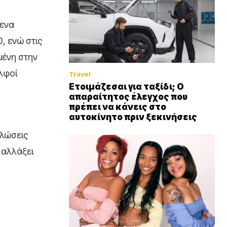
λενα
0, ενώ στις
μένη στην
ελφοί
Travel
Ετοιμάζεσαι για ταξίδι; Ο
απαραίτητος έλεγχος που
πρέπει να κάνεις στο
αυτοκίνητο πριν ξεκινήσεις
ηλώσεις
 αλλάξει