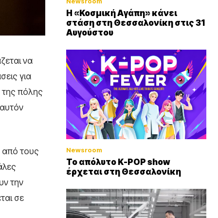
Newsroom
Η «Κοσμική Αγάπη» κάνει
στάση στη Θεσσαλονίκη στις 31
Αυγούστου
ζεται να
σεις για
υ της πόλης
 αυτόν
Newsroom
 από τους
Το απόλυτο K-POP show
άλες
έρχεται στη Θεσσαλονίκη
υν την
ται σε