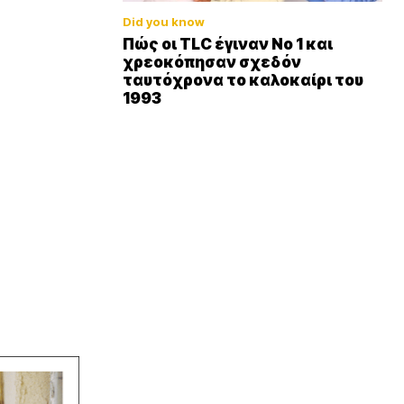
Did you know
Πώς οι TLC έγιναν Νο 1 και
χρεοκόπησαν σχεδόν
ταυτόχρονα το καλοκαίρι του
1993