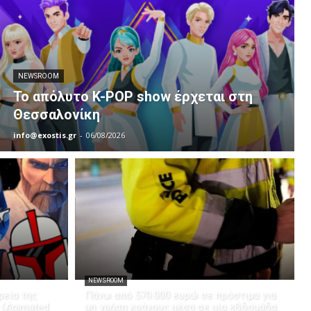
NEWSROOM
Το απόλυτο K-POP show έρχεται στη
Θεσσαλονίκη
info@exostis.gr
-
06/08/2026
NEWSROOM
εία της
Πάνω από 570.000 ευρώ σε πρόστιμα για
 (Animated
μη χρήση κράνους μέσα σε μία εβδομάδα