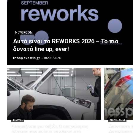
NEWSROOM
Αυτό είναι το REWORKS 2026 – Το πιο
δυνατό line up, ever!
info@exostis.gr
-
06/08/2026
TRAVEL
NEWSROOM
Ετοιμάζεσαι για ταξίδι; Ο απαραίτητος
Απίστευτο τ
έλεγχος που πρέπει να κάνεις στο
Αυτοκίνητο