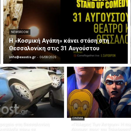
NEWSROOM
Η «Κοσμική Αγάπη» κάνει στάση στη
Θεσσαλονίκη στις 31 Αυγούστου
info@exostis.gr
-
06/08/2026
CINEMA
ροχαίο στη Θεσσαλονίκη:
«Πόλεμος Των Άστρων»: Η πορ
 κατέληξε πάνω σε
Δύναμης προς την Τηλεόραση!