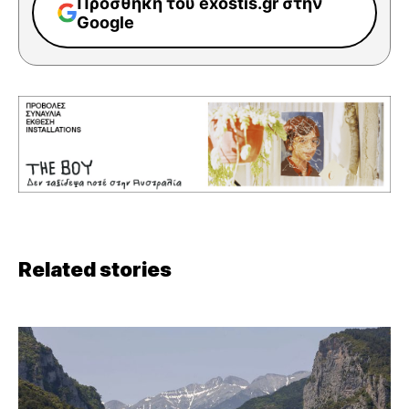
Προσθήκη του exostis.gr στην
Google
Related stories