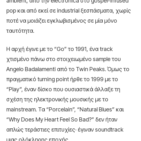
ambient, από την electronica στο gospel-infused
pop και από εκεί σε industrial ξεσπάσματα, χωρίς
ποτέ να μοιάζει εγκλωβισμένος σε μία μόνο
ταυτότητα.
Η αρχή έγινε με το “Go” το 1991, ένα track
χτισμένο πάνω στο στοιχειωμένο sample του
Angelo Badalamenti από το Twin Peaks. Όμως το
πραγματικό turning point ήρθε το 1999 με το
“Play”, έναν δίσκο που ουσιαστικά άλλαξε τη
σχέση της ηλεκτρονικής μουσικής με το
mainstream. Τα “Porcelain”, “Natural Blues” και
“Why Does My Heart Feel So Bad?” δεν ήταν
απλώς τεράστιες επιτυχίες· έγιναν soundtrack
μιας ολόκληρης εποχής.