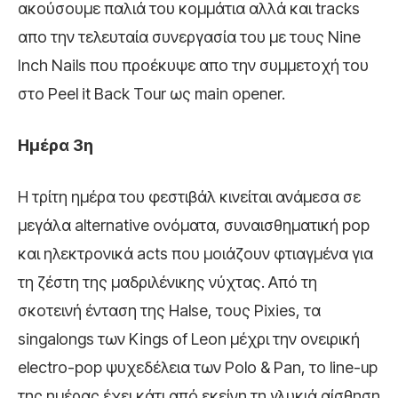
ακούσουμε παλιά του κομμάτια αλλά και tracks
απο την τελευταία συνεργασία του με τους Nine
Inch Nails που προέκυψε απο την συμμετοχή του
στο Peel it Back Tour ως main opener.
Ημέρα 3η
Η τρίτη ημέρα του φεστιβάλ κινείται ανάμεσα σε
μεγάλα alternative ονόματα, συναισθηματική pop
και ηλεκτρονικά acts που μοιάζουν φτιαγμένα για
τη ζέστη της μαδριλένικης νύχτας. Από τη
σκοτεινή ένταση της Halse, τους Pixies, τα
singalongs των Kings of Leon μέχρι την ονειρική
electro-pop ψυχεδέλεια των Polo & Pan, το line-up
της ημέρας έχει κάτι από εκείνη τη γλυκιά αίσθηση