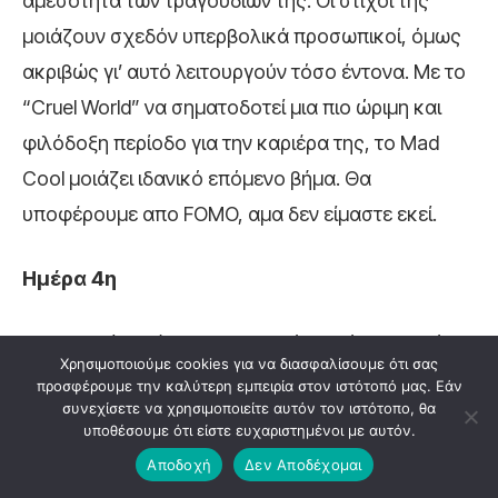
αμεσότητα των τραγουδιών της. Οι στίχοι της
μοιάζουν σχεδόν υπερβολικά προσωπικοί, όμως
ακριβώς γι’ αυτό λειτουργούν τόσο έντονα. Με το
“Cruel World” να σηματοδοτεί μια πιο ώριμη και
φιλόδοξη περίοδο για την καριέρα της, το Mad
Cool μοιάζει ιδανικό επόμενο βήμα. Θα
υποφέρουμε απο FOMO, αμα δεν είμαστε εκεί.
Ημέρα 4η
Η τελευταία ημέρα του φεστιβάλ μοιάζει σχεδόν
Χρησιμοποιούμε cookies για να διασφαλίσουμε ότι σας
σχεδιασμένη για catharsis. Το line-up της
προσφέρουμε την καλύτερη εμπειρία στον ιστότοπό μας. Εάν
συνεχίσετε να χρησιμοποιείτε αυτόν τον ιστότοπο, θα
ισορροπεί ανάμεσα σε μουσικούς-θρύλους,
υποθέσουμε ότι είστε ευχαριστημένοι με αυτόν.
διαχρονικά indie anthems και performances που
Αποδοχή
Δεν Αποδέχομαι
κουβαλούν δεκαετίες ιστορίας πάνω στη σκηνή.