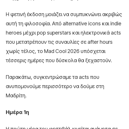
Η φετινή έκδοση μοιάζει να συμπυκνώνει ακριβώς
αυτή τη φιλοσοφία. Από alternative icons και indie
heroes μέχρι pop superstars και ηλεκτρονικά acts
που μετατρέπουν τις συναυλίες σε after hours
χωρίς τέλος, το Mad Cool 2026 υπόσχεται
τέσσερις ημέρες που δύσκολα θα ξεχαστούν.
Παρακάτω, συγκεντρώσαμε τα acts που
ανυπομονούμε περισσότερο να δούμε στη
Μαδρίτη.
Ημέρα 1η
Η πρώτη μέρα του φεστιβάλ κινείται ανάμεσα σε