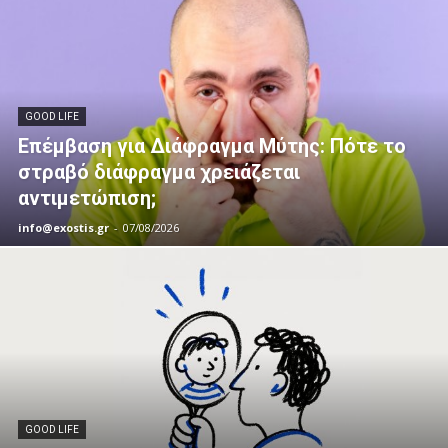
GOOD LIFE
Επέμβαση για Διάφραγμα Μύτης: Πότε το
στραβό διάφραγμα χρειάζεται
αντιμετώπιση;
info@exostis.gr
-
07/08/2026
GOOD LIFE