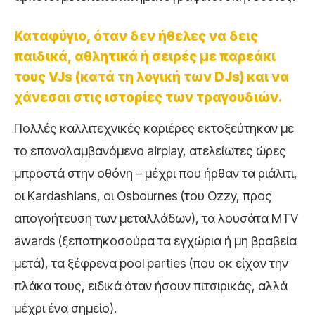
Καταφύγιο, όταν δεν ήθελες να δεις
παιδικά, αθλητικά ή σειρές με παρεάκι
τους VJs (κατά τη λογική των DJs) και να
χάνεσαι στις ιστορίες των τραγουδιών.
Πολλές καλλιτεχνικές καριέρες εκτοξεύτηκαν με
το επαναλαμβανόμενο airplay, ατελείωτες ώρες
μπροστά στην οθόνη – μέχρι που ήρθαν τα ριάλιτι,
οι Kardashians, οι Osbournes (του Ozzy, προς
απογοήτευση των μεταλλάδων), τα λουσάτα MTV
awards (ξεπατηκοσούρα τα εγχώρια ή μη βραβεία
μετά), τα ξέφρενα pool parties (που οκ είχαν την
πλάκα τους, ειδικά όταν ήσουν πιτσιρικάς, αλλά
μέχρι ένα σημείο).