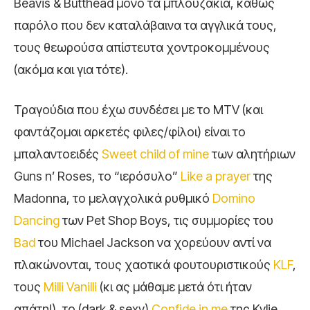
Beavis & Butthead μόνο τα μπλουζάκια, καθώς
παρόλο που δεν καταλάβαινα τα αγγλικά τους,
τους θεωρούσα απίστευτα χοντροκομμένους
(ακόμα και για τότε).
Τραγούδια που έχω συνδέσει με το MTV (και
φαντάζομαι αρκετές φιλες/φίλοι) είναι το
μπαλαντοειδές
Sweet child of mine
των αλητήριων
Guns n’ Roses, το “ιερόσυλο”
Like a prayer
της
Madonna, το μελαγχολικά ρυθμικό
Domino
Dancing
των Pet Shop Boys, τις συμμορίες του
Bad
του Michael Jackson να χορεύουν αντί να
πλακώνονται, τους χαοτικά φουτουριστικούς
KLF
,
τους
Milli Vanilli
(κι ας μάθαμε μετά ότι ήταν
απάτη!), το (dark & sexy)
Confide in me
της Kylie