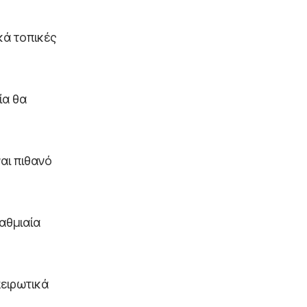
κά τοπικές
ία θα
ναι πιθανό
βαθμιαία
πειρωτικά