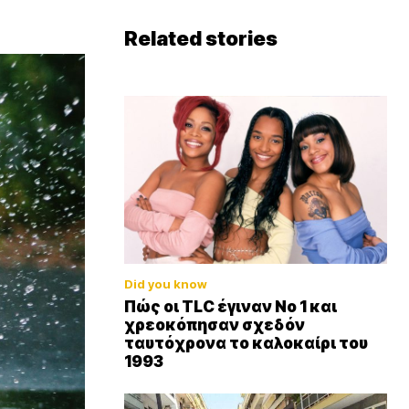
Related stories
Did you know
Πώς οι TLC έγιναν Νο 1 και
χρεοκόπησαν σχεδόν
ταυτόχρονα το καλοκαίρι του
1993