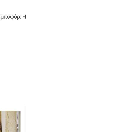
6 μποφόρ. Η