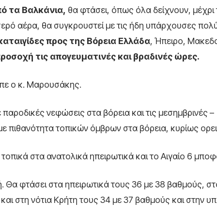
ό τα Βαλκάνια,
θα φτάσει, όπως όλα δείχνουν, μέχρι 
σερό αέρα, θα συγκρουστεί με τις ήδη υπάρχουσες πολ
 καταιγίδες προς της Βόρεια Ελλάδα
, Ήπειρο, Μακεδο
ροσοχή τις απογευματινές και βραδινές ώρες.
ίπε ο κ. Μαρουσάκης.
ε παροδικές νεφώσεις στα βόρεια και τις μεσημβρινές –
με πιθανότητα τοπικών όμβρων στα βόρεια, κυρίως ορει
, τοπικά στα ανατολικά ηπειρωτικά και το Αιγαίο 6 μποφ
 Θα φτάσει στα ηπειρωτικά τους 36 με 38 βαθμούς, στο
και στη νότια Κρήτη τους 34 με 37 βαθμούς και στην υ