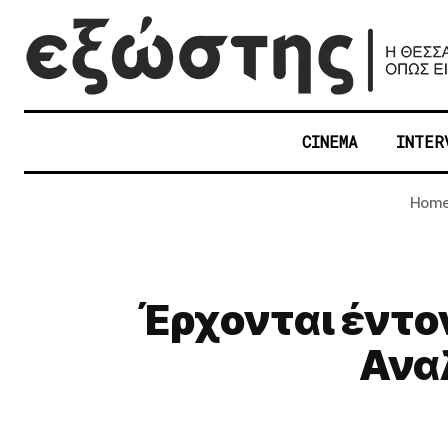
CINEMA
INTER
Hom
Έρχονται έντο
Αναλ