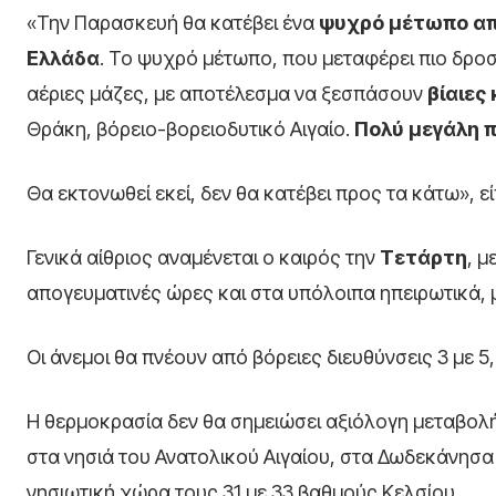
«Την Παρασκευή θα κατέβει ένα
ψυχρό μέτωπο απ
Ελλάδα
. Το ψυχρό μέτωπο, που μεταφέρει πιο δρο
αέριες μάζες, με αποτέλεσμα να ξεσπάσουν
βίαιες
Θράκη, βόρειο-βορειοδυτικό Αιγαίο.
Πολύ μεγάλη π
Θα εκτονωθεί εκεί, δεν θα κατέβει προς τα κάτω», ε
Γενικά αίθριος αναμένεται ο καιρός την
Τετάρτη
, μ
απογευματινές ώρες και στα υπόλοιπα ηπειρωτικά, 
Οι άνεμοι θα πνέουν από βόρειες διευθύνσεις 3 με 5
Η θερμοκρασία δεν θα σημειώσει αξιόλογη μεταβολή.
στα νησιά του Ανατολικού Αιγαίου, στα Δωδεκάνησα 
νησιωτική χώρα τους 31 με 33 βαθμούς Κελσίου.