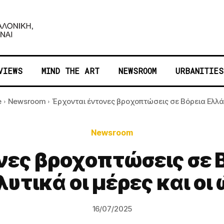
VIEWS
MIND THE ART
NEWSROOM
URBANITIES
e
Newsroom
Έρχονται έντονες βροχοπτώσεις σε Βόρεια Ελλάδ
Newsroom
νες βροχοπτώσεις σε Β
υτικά οι μέρες και οι
16/07/2025