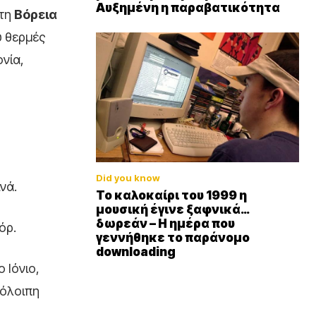
Αυξημένη η παραβατικότητα
τη
Βόρεια
ύ θερμές
νία,
Did you know
νά.
Το καλοκαίρι του 1999 η
μουσική έγινε ξαφνικά…
δωρεάν – Η ημέρα που
όρ.
γεννήθηκε το παράνομο
downloading
 Ιόνιο,
πόλοιπη