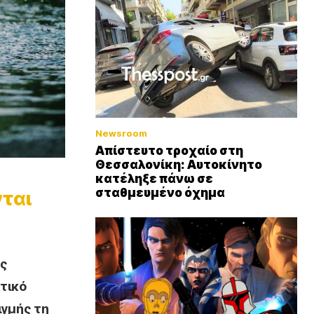
Newsroom
Απίστευτο τροχαίο στη
Θεσσαλονίκη: Αυτοκίνητο
κατέληξε πάνω σε
σταθμευμένο όχημα
νται
ως
τικό
ιγμής τη