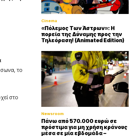
Cinema
«Πόλεμος Των Άστρων»: Η
πορεία της Δύναμης προς την
Τηλεόραση! (Animated Edition)
α
ύσωνα, το
χεί στο
Newsroom
Πάνω από 570.000 ευρώ σε
πρόστιμα για μη χρήση κράνους
μέσα σε μία εβδομάδα –