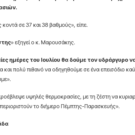
ασιών.
 κοντά σε 37 και 38 βαθμούς», είπε.
στης
» εξηγεί ο κ. Μαρουσάκης.
αίες ημέρες του Ιουλίου θα δούμε τον υδράργυρο ν
α και πολύ πιθανό να οδηγηθούμε σε ένα επεισόδιο κα
με».
ροέβλεψε υψηλές θερμοκρασίες, με τη ζέστη να κυριαρ
 περιοριστούν το διήμερο Πέμπτης-Παρασκευής».
άδα