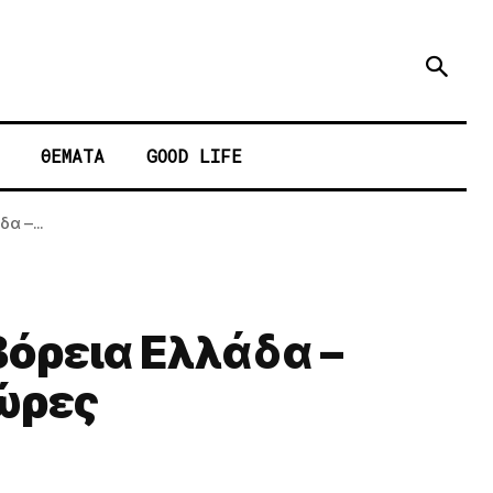
ΘΕΜΑΤΑ
GOOD LIFE
α –...
όρεια Ελλάδα –
 ώρες