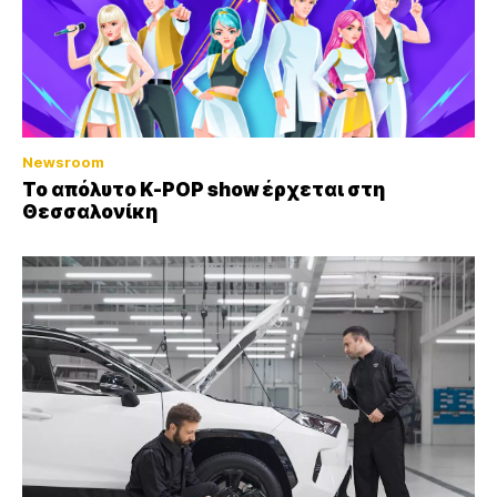
Newsroom
Το απόλυτο K-POP show έρχεται στη
Θεσσαλονίκη