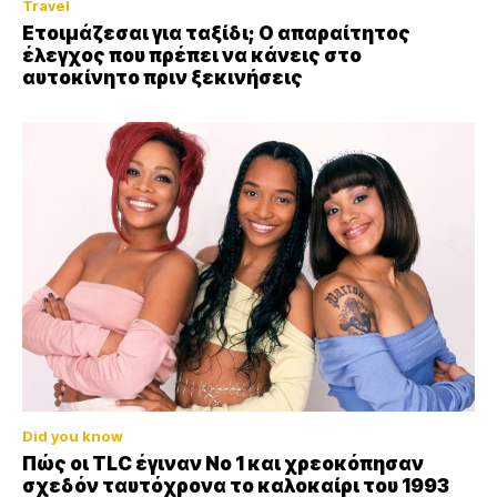
Travel
Ετοιμάζεσαι για ταξίδι; Ο απαραίτητος
έλεγχος που πρέπει να κάνεις στο
αυτοκίνητο πριν ξεκινήσεις
Did you know
Πώς οι TLC έγιναν Νο 1 και χρεοκόπησαν
σχεδόν ταυτόχρονα το καλοκαίρι του 1993