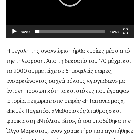
P
l
a
00:00
00:58
y
e
Η μεγάλη της αναγνώριση ήρθε κυρίως μέσα από
r
την τηλεόραση. Από τη δεκαετία του ’70 μέχρι και
το 2000 συμμετείχε σε δημοφιλείς σειρές,
ενσαρκώνοντας συχνά ρόλους «γιαγιάδων» με
έντονη προσωπικότητα και ατάκες που έγραψαν
ιστορία. Ξεχώρισε στις σειρές «Η Γειτονιά μας»,
«Εκμέκ Παγωτό», «Μεθοριακός Σταθμός» και
φυσικά στη «Ντόλτσε Βίτα», όπου υποδύθηκε την
Όλγα Μαρκάτου, έναν χαρακτήρα που αγαπήθηκε