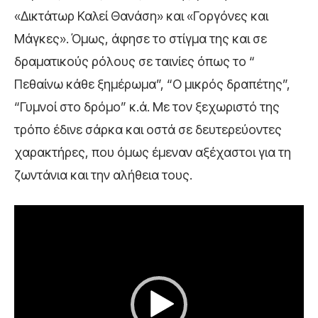
«Δικτάτωρ Καλεί Θανάση» και «Γοργόνες και
Μάγκες». Όμως, άφησε το στίγμα της και σε
δραματικούς ρόλους σε ταινίες όπως το “
Πεθαίνω κάθε ξημέρωμα”, “Ο μικρός δραπέτης”,
“Γυμνοί στο δρόμο” κ.ά. Με τον ξεχωριστό της
τρόπο έδινε σάρκα και οστά σε δευτερεύοντες
χαρακτήρες, που όμως έμεναν αξέχαστοι για τη
ζωντάνια και την αλήθεια τους.
V
i
d
e
o