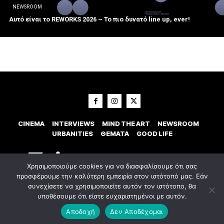
NEWSROOM
Αυτό είναι το REWORKS 2026 – Το πιο δυνατό line up, ever!
CINEMA
INTERVIEWS
MIND THE ART
NEWSROOM
URBANITIES
ΘΕΜΑΤΑ
GOOD LIFE
Χρησιμοποιούμε cookies για να διασφαλίσουμε ότι σας
προσφέρουμε την καλύτερη εμπειρία στον ιστότοπό μας. Εάν
συνεχίσετε να χρησιμοποιείτε αυτόν τον ιστότοπο, θα
υποθέσουμε ότι είστε ευχαριστημένοι με αυτόν.
© 2023 Εxostispress - All right reserved. Κατασκευή Ιστοσελίδας
idees
digital agency
Αποδοχή
Δεν Αποδέχομαι
Οροι χρήσης