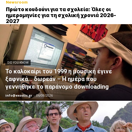
Newsroom
Πρώτο κουδούνι για τα σχολεία: Όλες οι
ημερομηνίες για τη σχολική χρονιά 2026-
2027
DID YOU KNOW
Το καλοκαίρι του 1999 η μουσική έγινε
ξαφνικά… δωρεάν – Η ημέρα που
γεννήθηκε το παράνομο downloading
info@exostis.gr
-
06/08/2026