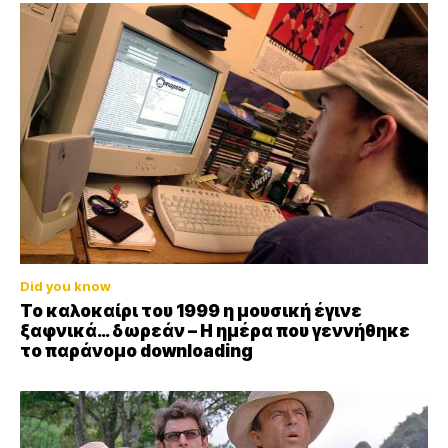
Did you know
Το καλοκαίρι του 1999 η μουσική έγινε
ξαφνικά… δωρεάν – Η ημέρα που γεννήθηκε
το παράνομο downloading