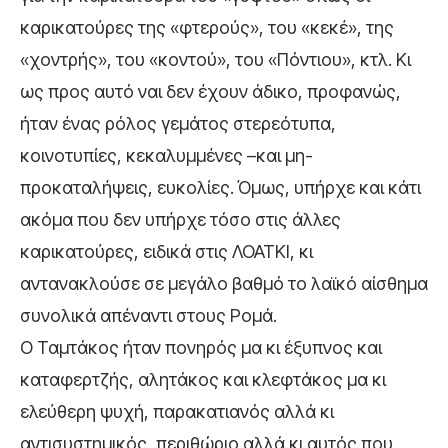
καρικατούρες της «φτερούς», του «κεκέ», της
«χοντρής», του «κοντού», του «Πόντιου», κτλ. Κι
ως προς αυτό ναι δεν έχουν άδικο, προφανώς,
ήταν ένας ρόλος γεμάτος στερεότυπα,
κοινοτυπίες, κεκαλυμμένες –και μη-
προκαταλήψεις, ευκολίες. Όμως, υπήρχε και κάτι
ακόμα που δεν υπήρχε τόσο στις άλλες
καρικατούρες, ειδικά στις ΛΟΑΤΚΙ, κι
αντανακλούσε σε μεγάλο βαθμό το λαϊκό αίσθημα
συνολικά απέναντι στους Ρομά.
Ο Ταμτάκος ήταν πονηρός μα κι έξυπνος και
καταφερτζής, αλητάκος και κλεφτάκος μα κι
ελεύθερη ψυχή, παρακατιανός αλλά κι
αντισυστημικός, περιθώριο αλλά κι αυτός που