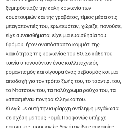
ξεμπρόστιαζε την καλή κοινωνία των
κουστουμιών και της γραβάτας, τίμιος μέσα στις
μπαγαποντιές του, ερωτευόταν, χώριζε, πονούσε,
είχε συναισθήματα, είχε μια ευαισθησία του
δρόμου, ήταν αναπόσπαστο κομμάτι της
λαϊκότητας της κοινωνίας του 80. Σε κάθε του
ταινία υπονοούνταν ένας καλλιτεχνικός
ρομαντισμός και σίγουρα ένας σεβασμός και μια
αποδοχή για τον τρόπο ζωής του, το τσαντίρι του,
το Ντάτσουν του, τα πολύχρωμα ρούχα του, τα
«σπασμένα» πονηρά ελληνικά του.
Κι εγώ με αυτή την κυρίαρχη αντίληψη μεγάλωσα
σε σχέση με τους Ρομά. Προφανώς υπήρχε
ρατσισμός, προφανώς δεν ήταν ίδιες ευκαιρίες