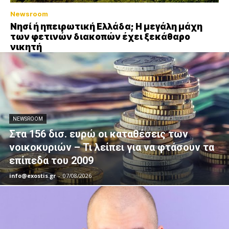
Newsroom
Νησί ή ηπειρωτική Ελλάδα; Η μεγάλη μάχη
των φετινών διακοπών έχει ξεκάθαρο
νικητή
NEWSROOM
Στα 156 δισ. ευρώ οι καταθέσεις των
νοικοκυριών – Τι λείπει για να φτάσουν τα
επίπεδα του 2009
info@exostis.gr
-
07/08/2026