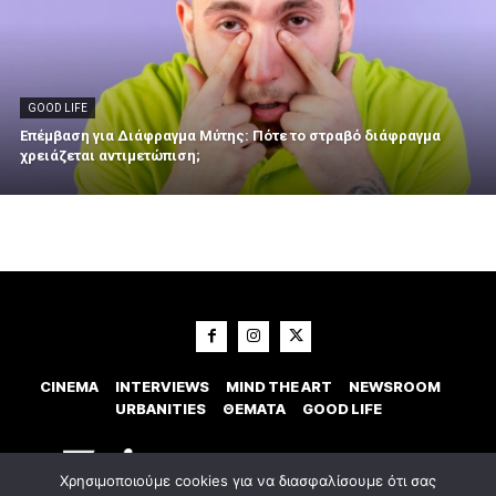
GOOD LIFE
Επέμβαση για Διάφραγμα Μύτης: Πότε το στραβό διάφραγμα
χρειάζεται αντιμετώπιση;
CINEMA
INTERVIEWS
MIND THE ART
NEWSROOM
URBANITIES
ΘΕΜΑΤΑ
GOOD LIFE
Χρησιμοποιούμε cookies για να διασφαλίσουμε ότι σας