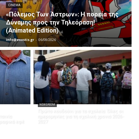
CINEMA
«Πόλεμος Των Άστρων»: Η πορεία της
Δύναμης προς την Τηλεόραση!
(Animated Edition)
info@exostis.gr
-
06/08/2026
NEWSROOM
Πρώτο κουδούνι για τα σχολεία: Όλες οι
ταινία
ημερομηνίες για τη σχολική χρονιά 2026-
γραφικά εφέ
2027