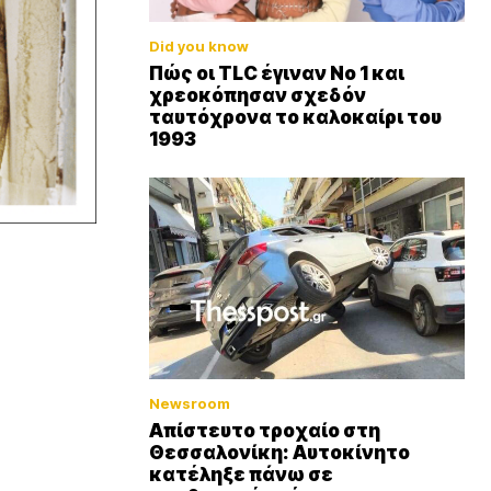
Did you know
Πώς οι TLC έγιναν Νο 1 και
χρεοκόπησαν σχεδόν
ταυτόχρονα το καλοκαίρι του
1993
Newsroom
Απίστευτο τροχαίο στη
Θεσσαλονίκη: Αυτοκίνητο
κατέληξε πάνω σε