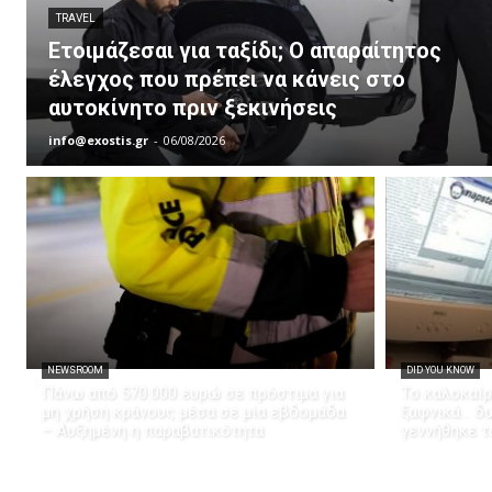
TRAVEL
Ετοιμάζεσαι για ταξίδι; Ο απαραίτητος
έλεγχος που πρέπει να κάνεις στο
αυτοκίνητο πριν ξεκινήσεις
info@exostis.gr
-
06/08/2026
NEWSROOM
DID YOU KNOW
Πάνω από 570.000 ευρώ σε πρόστιμα για
Το καλοκαίρ
μη χρήση κράνους μέσα σε μία εβδομάδα
ξαφνικά… δω
– Αυξημένη η παραβατικότητα
γεννήθηκε τ