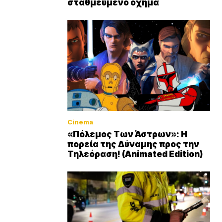
σταθμευμένο όχημα
Cinema
«Πόλεμος Των Άστρων»: Η
πορεία της Δύναμης προς την
Τηλεόραση! (Animated Edition)