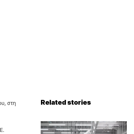
Related stories
ου, στη
Ε.