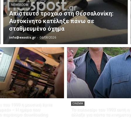
NEWSROOM
Απίστευτο τροχαίο στη Θεσσαλονίκη:
Αυτοκίνητο κατέληξε πάνω σε
σταθμευμένο όχημα
info@exostis.gr
-
06/08/2026
ι του 1999 η μουσική έγινε
CINEMA
ρεάν – Η ημέρα που
Το καλοκαίρι του 1993 αυτή η 
ο παράνομο downloading
άλλαξε για πάντα τα κινηματο