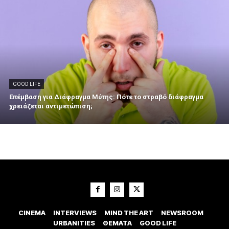
GOOD LIFE
Επέμβαση για Διάφραγμα Μύτης: Πότε το στραβό διάφραγμα
χρειάζεται αντιμετώπιση;
CINEMA
INTERVIEWS
MIND THE ART
NEWSROOM
URBANITIES
ΘΕΜΑΤΑ
GOOD LIFE