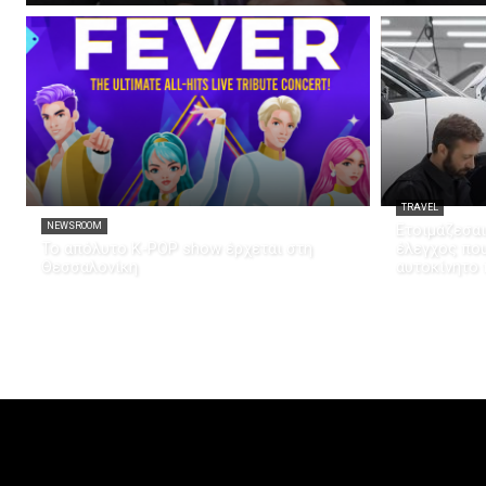
TRAVEL
NEWSROOM
Ετοιμάζεσαι
Το απόλυτο K-POP show έρχεται στη
έλεγχος που
Θεσσαλονίκη
αυτοκίνητο 