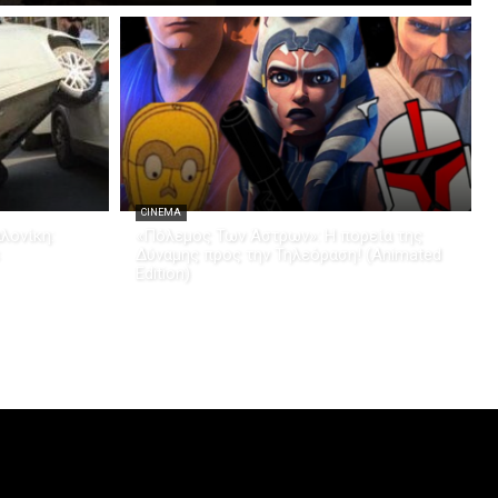
CINEMA
λονίκη:
«Πόλεμος Των Άστρων»: Η πορεία της
Δύναμης προς την Τηλεόραση! (Animated
Edition)