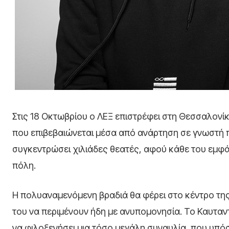
Στις 18 Οκτωβρίου ο ΛΕΞ επιστρέφει στη Θεσσαλονίκ
που επιβεβαιώνεται μέσα από ανάρτηση σε γνωστή π
συγκεντρώσει χιλιάδες θεατές, αφού κάθε του εμφά
πόλη.
Η πολυαναμενόμενη βραδιά θα φέρει στο κέντρο της 
του να περιμένουν ήδη με ανυπομονησία. Το Καυταντζ
να φιλοξενήσει μια τόσο μεγάλη συναυλία, που υπόσ