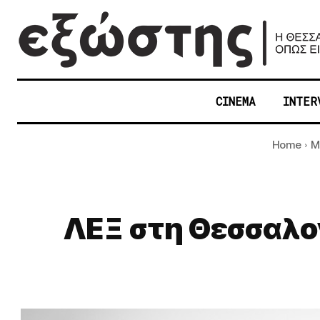
CINEMA
INTER
Home
M
ΛΕΞ στη Θεσσαλον