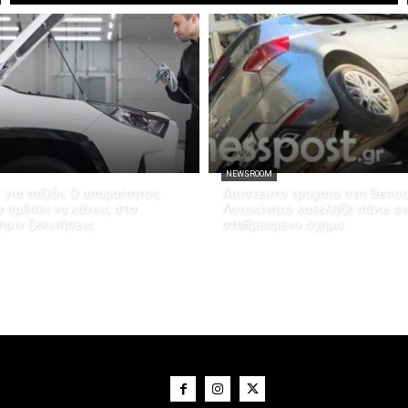
NEWSROOM
 για ταξίδι; Ο απαραίτητος
Απίστευτο τροχαίο στη Θεσσα
 πρέπει να κάνεις στο
Αυτοκίνητο κατέληξε πάνω σε
πριν ξεκινήσεις
σταθμευμένο όχημα