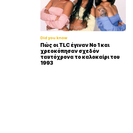
Did you know
Πώς οι TLC έγιναν Νο 1 και
χρεοκόπησαν σχεδόν
ταυτόχρονα το καλοκαίρι του
1993