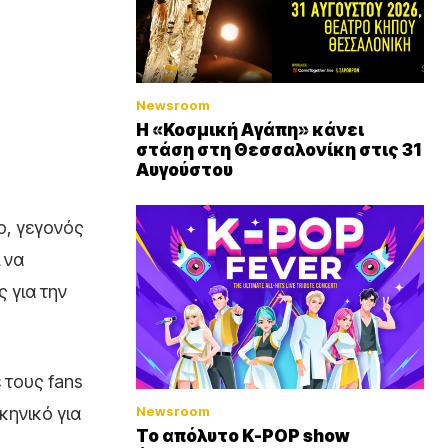
Newsroom
Η «Κοσμική Αγάπη» κάνει
στάση στη Θεσσαλονίκη στις 31
Αυγούστου
ο, γεγονός
 να
 για την
 τους fans
Newsroom
κηνικό για
Το απόλυτο K-POP show