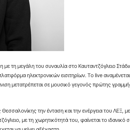
η με τη μεγάλη του συναυλία στο Καυταντζόγλειο Στάδι
λατφόρμα ηλεκτρονικών εισιτηρίων. Το live αναμένεται
νιση μετατρέπεται σε μουσικό γεγονός πρώτης γραμμής
Θεσσαλονίκης την ένταση και την ενέργεια του ΛΕΞ, με
όγλειο, με τη χωρητικότητά του, φαίνεται το ιδανικό σ
χεται να μείνει αξέχαστη.