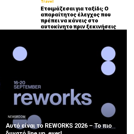
Travel
Ετοιμάζεσαι για ταξίδι; Ο
απαραίτητος έλεγχος που
πρέπει να κάνεις στο
αυτοκίνητο πριν ξεκινήσεις
NEWSROOM
Αυτό είναι το REWORKS 2026 – Το πιο
δυνατό line up, ever!