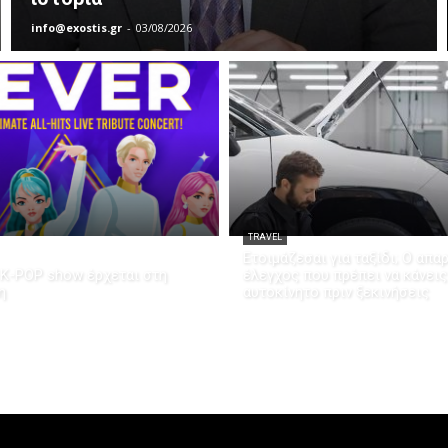
info@exostis.gr
-
03/08/2026
TRAVEL
Ετοιμάζεσαι για ταξίδι; Ο απα
K-POP show έρχεται στη
έλεγχος που πρέπει να κάνεις
η
αυτοκίνητο πριν ξεκινήσεις