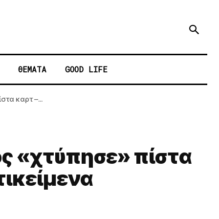
ΘΕΜΑΤΑ
GOOD LIFE
τα καρτ –...
ς «χτύπησε» πίστα
τικείμενα