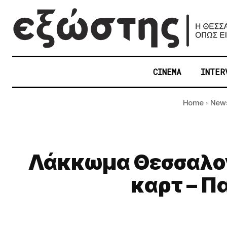
CINEMA
INTER
Home
New
Λάκκωμα Θεσσαλον
καρτ – Π