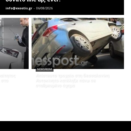
info@exostis.gr
-
06/08/2026
NEWSROOM
ραίτητος
Απίστευτο τροχαίο στη Θεσσαλονίκη:
 στο
Αυτοκίνητο κατέληξε πάνω σε
σταθμευμένο όχημα