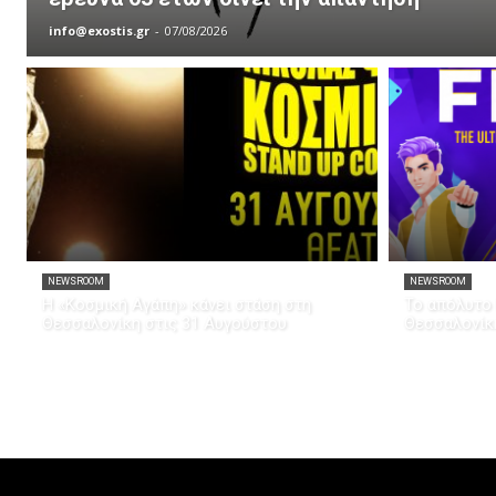
info@exostis.gr
-
07/08/2026
NEWSROOM
NEWSROOM
Η «Κοσμική Αγάπη» κάνει στάση στη
Το απόλυτο 
Θεσσαλονίκη στις 31 Αυγούστου
Θεσσαλονίκ