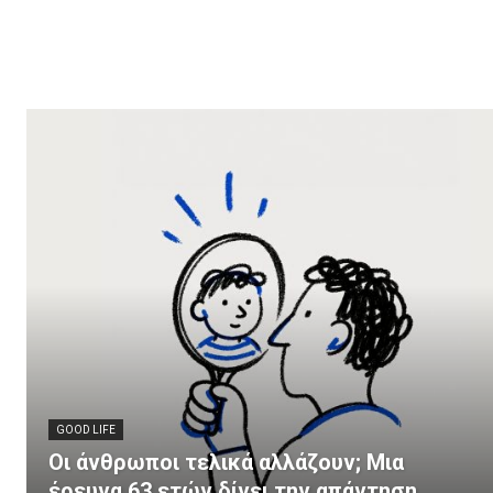
GOOD LIFE
Οι άνθρωποι τελικά αλλάζουν; Μια
έρευνα 63 ετών δίνει την απάντηση