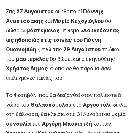
Στις
27 Αυγούστου
οι ηθοποιοί
Γιάννης
Αναστασάκης
και
Μαρία Κεχαγιόγλου
θα
δώσουν
μάστερκλας
με θέμα «
Δουλεύοντας
ως ηθοποιός στις ταινίες του Γιάννη
Οικονομίδη
», ενώ στις
29 Αυγούστου
το δικό
του
μάστερκλας
θα δώσει και ο σκηνοθέτης
Χρήστος Δήμας
, ο οποίος θα παρουσιάσει
επιλεγμένες ταινίες του.
Το Φεστιβάλ, που θα διεξαχθεί στον πολιτιστικό
χώρο του
Θαλασσόμυλου
στο
Αργοστόλι
, δίπλα
στη θάλασσα, θα κλείσει στις 31 Αυγούστου με μία
συναυλία
του
Αργύρη Μπακιρτζή
και των