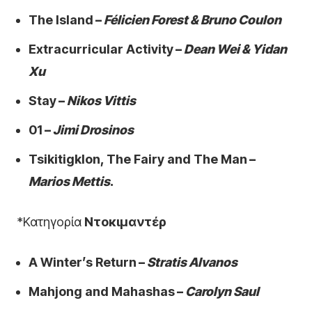
The Island
–
Félicien Forest & Bruno Coulon
Extracurricular Activity
–
Dean Wei & Yidan
Xu
Stay
–
Nikos Vittis
01
–
Jimi Drosinos
Tsikitigklon, The Fairy and The Man
–
Marios Mettis
.
*Κατηγορία
Ντοκιμαντέρ
A Winter’s Return
–
Stratis Alvanos
Mahjong and Mahashas
–
Carolyn Saul