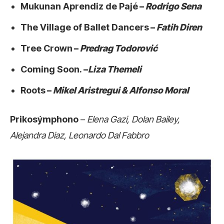
Mukunan Aprendiz de Pajé
–
Rodrigo Sena
The Village of Ballet Dancers
–
Fatih Diren
Tre
e
Crown
–
Predrag Todorović
Coming Soon.
–
Liza Themeli
Roots
–
Mikel Aristregui & Alfonso Moral
Prikosýmphono
–
Elena Gazi, Dolan Bailey,
Alejandra Diaz, Leonardo Dal Fabbro