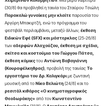
Χειμερινών Κολυμβητών
. Μία μέρα νωρίτερα
(30/8) θα προβληθεί η ταινία του Σταύρου Τσιώλη
Παρακαλώ γυναίκες μην κλαίτε
παρουσία του
Αργύρη Μπακιρτζή, ενώ το πρόγραμμα του
φεστιβάλ περιλαμβάνει, μεταξύ άλλων,
έκθεση
Ειδικών Εφέ (SFX) και μάστερκλας
(25-26/8)
των
αδερφών Αλαχούζου, έκθεση με σχέδια,
σκίτσα και κοστούμια του Γιώργου Πάτσα,
έκθεση κόμικς
του
Αντώνη Βαβαγιάννη
(Κουραφέλκηθρας)
, προβολή της ταινίας
To
εργαστήριο του Δρ. Καλιγκάρι
με ζωντανή
μουσική από το
Νίκο Βελιώτη
(24/8) και το
ρεσιτάλ κιθάρας «Ο κινηματογραφικός
Θεοδωράκης»
από τον
Κωνσταντίνο