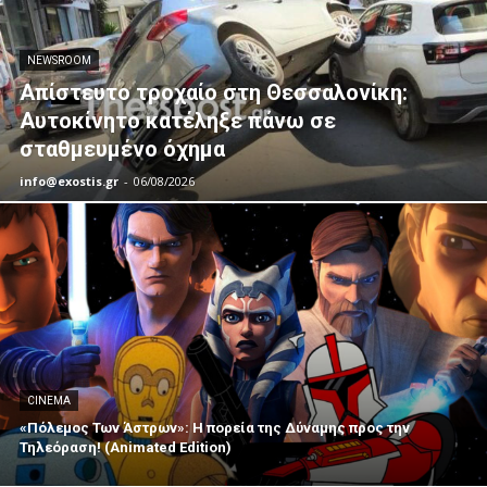
NEWSROOM
Απίστευτο τροχαίο στη Θεσσαλονίκη:
Αυτοκίνητο κατέληξε πάνω σε
σταθμευμένο όχημα
info@exostis.gr
-
06/08/2026
CINEMA
«Πόλεμος Των Άστρων»: Η πορεία της Δύναμης προς την
Τηλεόραση! (Animated Edition)