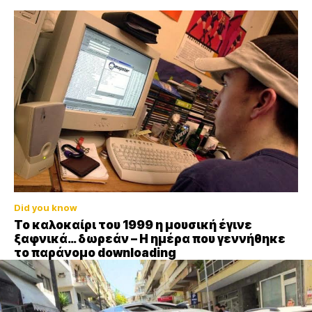
Did you know
Το καλοκαίρι του 1999 η μουσική έγινε
ξαφνικά… δωρεάν – Η ημέρα που γεννήθηκε
το παράνομο downloading