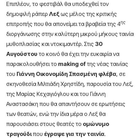
Επιπλέον, το φεστιβάλ θα υποδεχθεί τον
δημοφιλή ράπερ
Λεξ
ως μέλος της κριτικής
ης
επιτροπής που θα απονείμει τα βραβεία της 4
διοργάνωσης στην καλύτερη μικρού μήκους ταινία
μυθοπλασίας και ντοκιμαντέρ. Στις
30
Αυγούστου
το κοινό θα έχει την ευκαιρία να
παρακολουθήσει το
making
of
της νέας ταινίας
του
Γιάννη Οικονομίδη
Σπασμένη φλέβα
, σε
σκηνοθεσία Μιλτιάδη Χρηστίδη, παρουσία του Λεξ,
της Μαρίας Κεχαγιόγλου και του Γιάννη
Αναστασάκη που θα απαντήσουν σε ερωτήσεις
των θεατών, ενώ την ίδια μέρα ο Λεξ θα
παρουσιάσει στους θεατές το
ομώνυμο
τραγούδι
που
έγραψε για την ταινία
.