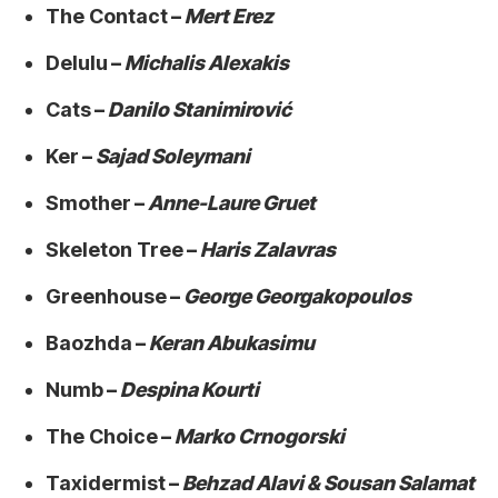
The Contact
–
Mert Erez
Delulu
–
Michalis Alexakis
Cats
–
Danilo Stanimirović
Ker
–
Sajad Soleymani
Smother
–
Anne-Laure Gruet
Skeleton Tree
–
Haris Zalavras
Greenhouse
–
George Georgakopoulos
Baozhda
–
Keran Abukasimu
Numb
–
Despina Kourti
The Choice
–
Marko Crnogorski
Taxidermist
–
Behzad Alavi & Sousan Salamat