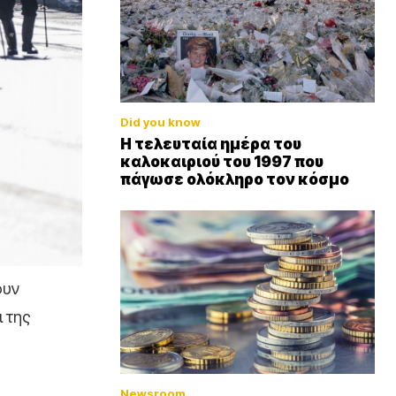
Did you know
Η τελευταία ημέρα του
καλοκαιριού του 1997 που
πάγωσε ολόκληρο τον κόσμο
ουν
 της
Newsroom