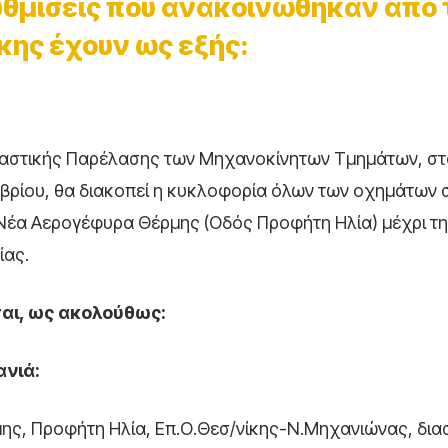
υθμίσεις που ανακοινώθηκαν από 
κης έχουν ως εξής:
οκιμαστικής Παρέλασης των Μηχανοκίνητων Τμημάτων, στ
ωβρίου, θα διακοπεί η κυκλοφορία όλων των οχημάτων 
 Νέα Αερογέφυρα Θέρμης (Οδός Προφήτη Ηλία) μέχρι τ
ίας.
αι, ως ακολούθως:
ανιά:
ης, Προφήτη Ηλία, Επ.Ο.Θεσ/νίκης-Ν.Μηχανιώνας, δι