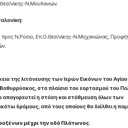
.Θεσ/νίκης-Ν.Μουδανιών.
αλονίκη:
 προς Ν.Ρύσιο, Επ.Ο.Θεσ/νίκης-Ν.Μηχανιώνας, Προφήτ
ών.
ρκεια της λιτάνευσης των Ιερών Εικόνων του Αγίου
Βαθυρρύακος, στα πλαίσια του εορτασμού του Πο
α απαγορευτεί η στάση και στάθμευση όλων των
κάτω δρόμους, από τους οποίους θα διέλθει η πομ
 Προξένων μέχρι την οδό Πλάτωνος.