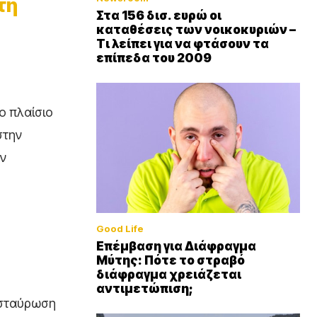
τη
Στα 156 δισ. ευρώ οι
καταθέσεις των νοικοκυριών –
Τι λείπει για να φτάσουν τα
επίπεδα του 2009
ο πλαίσιο
στην
ην
Good Life
Επέμβαση για Διάφραγμα
Μύτης: Πότε το στραβό
διάφραγμα χρειάζεται
αντιμετώπιση;
ασταύρωση