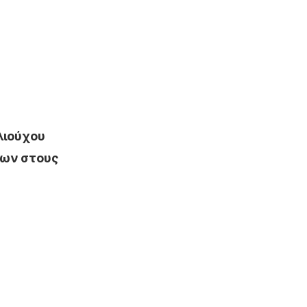
λιούχου
των στους