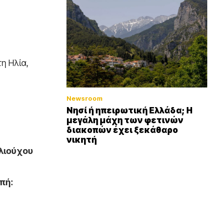
η Ηλία,
Newsroom
Νησί ή ηπειρωτική Ελλάδα; Η
μεγάλη μάχη των φετινών
διακοπών έχει ξεκάθαρο
νικητή
λιούχου
πή: