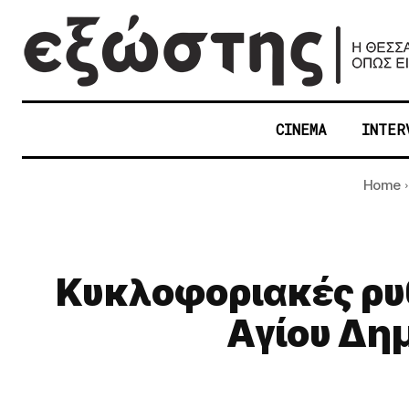
CINEMA
INTER
Home
Κυκλοφοριακές ρυθ
Αγίου Δη