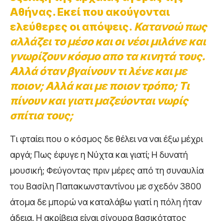
Αθήνας. Εκεί που ακούγονται
ελεύθερες οι απόψεις.
Κατανοώ πως
αλλάζει το μέσο και οι νέοι μιλάνε και
γνωρίζουν κόσμο απο τα κινητά τους.
Αλλά όταν βγαίνουν τι λένε και με
ποιον; Αλλά και με ποιον τρόπο; Τι
πίνουν και γιατι μαζεύονται νωρίς
σπίτια τους;
Τι φταίει που ο κόσμος δε θέλει να ναι έξω μέχρι
αργά; Πως έφυγε η Νύχτα και γιατί; Η δυνατή
μουσική; Φεύγοντας πριν μέρες από τη συναυλία
του Βασίλη Παπακωνσταντίνου με σχεδόν 3800
άτομα δε μπορώ να καταλάβω γιατί η πόλη ήταν
άδεια. Η ακρίβεια είναι σίγουρα βασικότατος