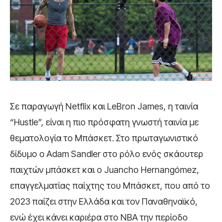
Σε παραγωγή Netflix και LeBron James, η ταινία
“Hustle”, είναι η πιο πρόσφατη γνωστή ταινία με
θεματολογία το Μπάσκετ. Στο πρωταγωνιστικό
δίδυμο ο Adam Sandler στο ρόλο ενός σκάουτερ
παιχτών μπάσκετ και ο Juancho Hernangómez,
επαγγελματίας παίχτης του Μπάσκετ, που από το
2023 παίζει στην Ελλάδα και τον Παναθηναϊκό,
ενώ έχει κάνει καριέρα στο NBA την περίοδο