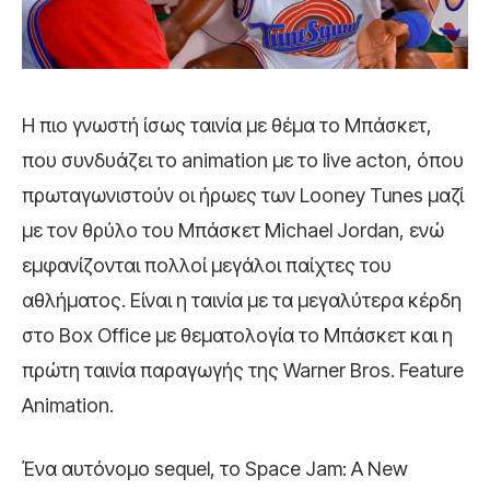
Η πιο γνωστή ίσως ταινία με θέμα το Μπάσκετ,
που συνδυάζει το animation με το live acton, όπου
πρωταγωνιστούν οι ήρωες των Looney Tunes μαζί
με τον θρύλο του Μπάσκετ Michael Jordan, ενώ
εμφανίζονται πολλοί μεγάλοι παίχτες του
αθλήματος. Είναι η ταινία με τα μεγαλύτερα κέρδη
στο Box Office με θεματολογία το Μπάσκετ και η
πρώτη ταινία παραγωγής της Warner Bros. Feature
Animation.
Ένα αυτόνομο sequel, το Space Jam: A New