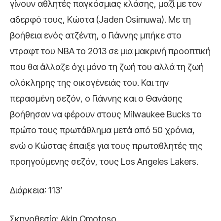
γίνουν αθλητές παγκόσμιας κλάσης, μαζί με τον
αδερφό τους, Κώστα (Jaden Osimuwa). Με τη
βοήθεια ενός ατζέντη, ο Γιάννης μπήκε στο
ντραφτ του ΝΒΑ το 2013 σε μια μακρινή προοπτική
που θα άλλαζε όχι μόνο τη ζωή του αλλά τη ζωή
ολόκληρης της οικογένειάς του. Και την
περασμένη σεζόν, ο Γιάννης και ο Θανάσης
βοήθησαν να φέρουν στους Milwaukee Bucks το
πρώτο τους πρωτάθλημα μετά από 50 χρόνια,
ενώ ο Κώστας έπαιξε για τους πρωταθλητές της
προηγούμενης σεζόν, τους Los Angeles Lakers.
Διάρκεια: 113’
Σκηνοθεσία: Akin Omotoso