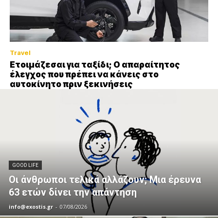
Travel
Ετοιμάζεσαι για ταξίδι; Ο απαραίτητος
έλεγχος που πρέπει να κάνεις στο
αυτοκίνητο πριν ξεκινήσεις
GOOD LIFE
Οι άνθρωποι τελικά αλλάζουν; Μια έρευνα
63 ετών δίνει την απάντηση
info@exostis.gr
-
07/08/2026