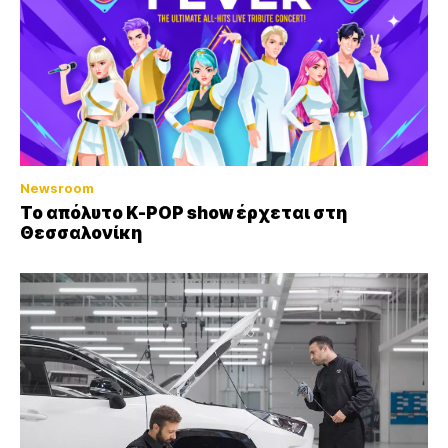
Newsroom
Το απόλυτο K-POP show έρχεται στη
Θεσσαλονίκη