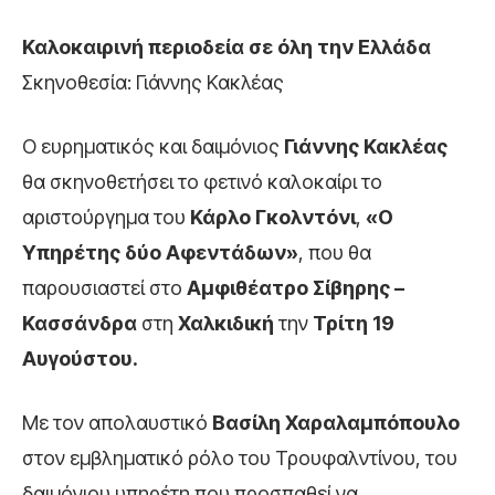
Καλοκαιρινή περιοδεία σε όλη την Ελλάδα
Σκηνοθεσία: Γιάννης Κακλέας
Ο ευρηματικός και δαιμόνιος
Γιάννης Κακλέας
θα σκηνοθετήσει το φετινό καλοκαίρι το
αριστούργημα του
Κάρλο Γκολντόνι
,
«Ο
Υπηρέτης δύο Αφεντάδων»
, που θα
παρουσιαστεί στο
Αμφιθέατρο Σίβηρης –
Κασσάνδρα
στη
Χαλκιδική
την
Τρίτη 19
Αυγούστου.
Με τον απολαυστικό
Βασίλη Χαραλαμπόπουλο
στον εμβληματικό ρόλο του Τρουφαλντίνου, του
δαιμόνιου υπηρέτη που προσπαθεί να