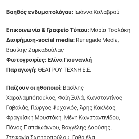
Βοηθός ενδυματολόγου:
Ιωάννα Καλαβρού
Επικοινωνία & Γραφείο Τύπου:
Μαρία Τσολάκη
Διαφήμιση-social media:
Renegade Media,
Βασίλης Ζαρκαδούλας
Φωτογραφίες: Ελίνα Γιουνανλή
Παραγωγή:
ΘΕΑΤΡΟΥ ΤΕΧΝΗ Ε.Ε.
Παίζουν οι ηθοποιοί:
Βασίλης
Χαραλαμπόπουλος, Φαίη Ξυλά, Κωνσταντίνος
Γαβαλάς, Γιώργος Ψυχογιός, Άρης Κακλέας,
Φραγκίσκη Μουστάκη, Μένη Κωνσταντινίδου,
Πάνος Παπαϊωάννου, Βαγγέλης Δαούσης,
Στεφανία Σωτηροπούλου, Γαβριέλα