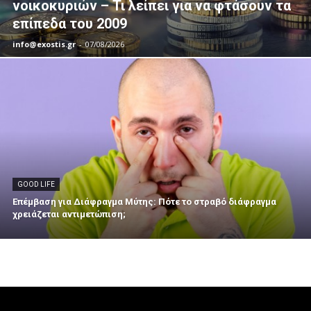
νοικοκυριών – Τι λείπει για να φτάσουν τα
επίπεδα του 2009
info@exostis.gr
-
07/08/2026
GOOD LIFE
Επέμβαση για Διάφραγμα Μύτης: Πότε το στραβό διάφραγμα
χρειάζεται αντιμετώπιση;