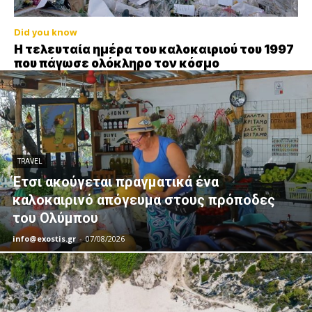
Did you know
Η τελευταία ημέρα του καλοκαιριού του 1997
που πάγωσε ολόκληρο τον κόσμο
TRAVEL
Έτσι ακούγεται πραγματικά ένα
καλοκαιρινό απόγευμα στους πρόποδες
του Ολύμπου
info@exostis.gr
-
07/08/2026