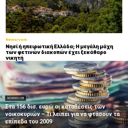
Newsroom
Νησί ή ηπειρωτική Ελλάδα; Η μεγάλη μάχη
των φετινών διακοπών έχει ξεκάθαρο
νικητή
NEWSROOM
Στα 156 δισ. ευρώ οι καταθέσεις των
νοικοκυριών – Τι λείπει για να φτάσουν τα
επίπεδα του 2009