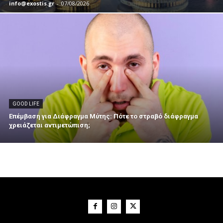
info@exostis.gr
-
07/08/2026
GOOD LIFE
Επέμβαση για Διάφραγμα Μύτης: Πότε το στραβό διάφραγμα
χρειάζεται αντιμετώπιση;