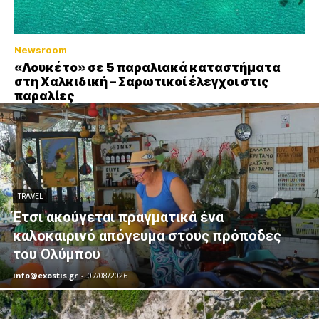
Newsroom
«Λουκέτο» σε 5 παραλιακά καταστήματα
στη Χαλκιδική – Σαρωτικοί έλεγχοι στις
παραλίες
TRAVEL
Έτσι ακούγεται πραγματικά ένα
καλοκαιρινό απόγευμα στους πρόποδες
του Ολύμπου
info@exostis.gr
-
07/08/2026