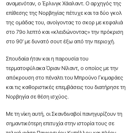
αναμενόταν, ο Έρλινγκ Χάαλαντ. Ο αρχηγός της
επίθεσης της Νορβηγίας πέτυχε και τα δύο γκολ
της ομάδας του, ανοίγοντας το σκορ με κεφαλιά
στο 79ο λεπτό και «κλειδώνοντας» την πρόκριση
στο 90′ με δυνατό σουτ έξω από την περιοχή.
Σπουδαία ήταν και η παρουσία του
τερματοφύλακα Όριαν Νίλαντ, ο οποίος με την
απόκρουση στο πέναλτι του Μπρούνο Γκιμαράες
και τις καθοριστικές επεμβάσεις του διατήρησε τη
Νορβηγία σε θέση ισχύος.
Με τη νίκη αυτή, οι Σκανδιναβοί πανηγυρίζουν τη
σημαντικότερη επιτυχία στην ιστορία τους σε
τελική φάση Παγκοσμίου Κυπέλλου και πλέον