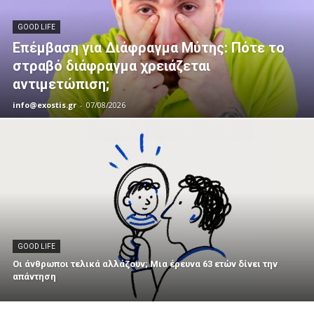
GOOD LIFE
Επέμβαση για Διάφραγμα Μύτης: Πότε το
στραβό διάφραγμα χρειάζεται
αντιμετώπιση;
info@exostis.gr
-
07/08/2026
GOOD LIFE
Οι άνθρωποι τελικά αλλάζουν; Μια έρευνα 63 ετών δίνει την
απάντηση