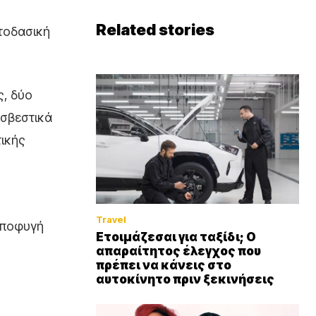
Related stories
τοδασική
ς, δύο
οσβεστικά
τικής
Travel
αποφυγή
Ετοιμάζεσαι για ταξίδι; Ο
απαραίτητος έλεγχος που
πρέπει να κάνεις στο
αυτοκίνητο πριν ξεκινήσεις