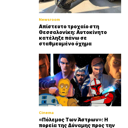
Newsroom
Απίστευτο τροχαίο στη
Θεσσαλονίκη: Αυτοκίνητο
κατέληξε πάνω σε
σταθμευμένο όχημα
Cinema
«Πόλεμος Των Άστρων»: Η
πορεία της Δύναμης προς την