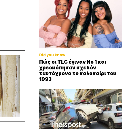
Did you know
Πώς οι TLC έγιναν Νο 1 και
χρεοκόπησαν σχεδόν
ταυτόχρονα το καλοκαίρι του
1993