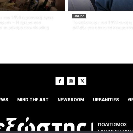
ι του 1999 η μουσική έγινε
CINEMA
ρεάν – Η ημέρα που
Το καλοκαίρι του 1993 αυτή η 
ο παράνομο downloading
άλλαξε για πάντα τα κινηματο
EWS
MIND THE ART
NEWSROOM
URBANITIES
Θ