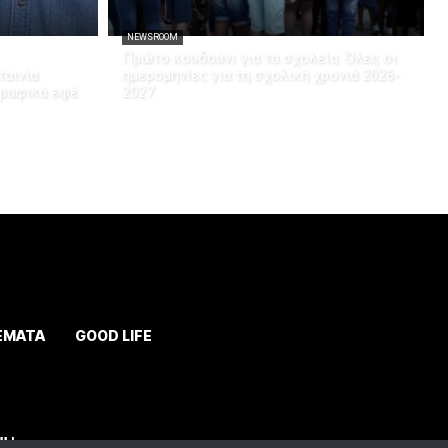
NEWSROOM
Πρώτο κουδούνι για τα σχολεία: Όλες οι
ταινία
ημερομηνίες για τη σχολική χρονιά 2026-
γραφικά εφέ
2027
ΕΜΑΤΑ
GOOD LIFE