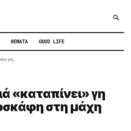
ΘΕΜΑΤΑ
GOOD LIFE
ι» γη...
ιά «καταπίνει» γη
ροσκάφη στη μάχη