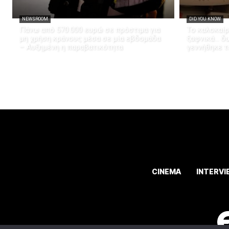
NEWSROOM
DID YOU KNOW
Πάνω από 570.000 ευρώ σε πρόστιμα για
Το καλοκαίρ
μη χρήση κράνους μέσα σε μία εβδομάδα
ξαφνικά… δω
– Αυξημένη η παραβατικότητα
γεννήθηκε τ
CINEMA
INTERVI