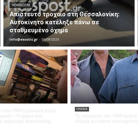
NEWSROOM
Απίστευτο τροχαίο στη Θεσσαλονίκη:
Αυτοκίνητο κατέληξε πάνω σε
σταθμευμένο όχημα
info@exostis.gr
-
06/08/2026
ι του 1999 η μουσική έγινε
CINEMA
ρεάν – Η ημέρα που
Το καλοκαίρι του 1993 αυτή η 
ο παράνομο downloading
άλλαξε για πάντα τα κινηματο