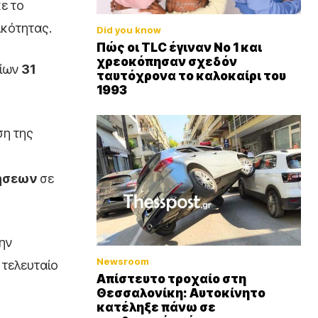
ε το
ικότητας.
Did you know
Πώς οι TLC έγιναν Νο 1 και
χρεοκόπησαν σχεδόν
οίων
31
ταυτόχρονα το καλοκαίρι του
1993
ση της
ήσεων
σε
ην
Newsroom
 τελευταίο
Απίστευτο τροχαίο στη
Θεσσαλονίκη: Αυτοκίνητο
κατέληξε πάνω σε