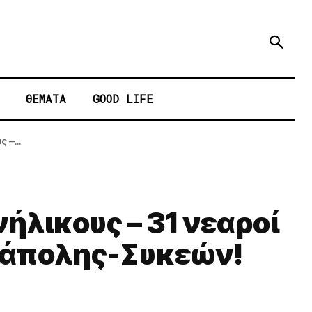
ΘΕΜΑΤΑ
GOOD LIFE
 –...
ήλικους – 31 νεαροί
Νεάπολης-Συκεών!