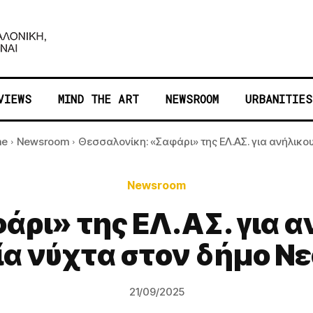
VIEWS
MIND THE ART
NEWSROOM
URBANITIES
me
Newsroom
Θεσσαλονίκη: «Σαφάρι» της ΕΛ.ΑΣ. για ανήλικους
Newsroom
ρι» της ΕΛ.ΑΣ. για αν
ία νύχτα στον δήμο 
21/09/2025