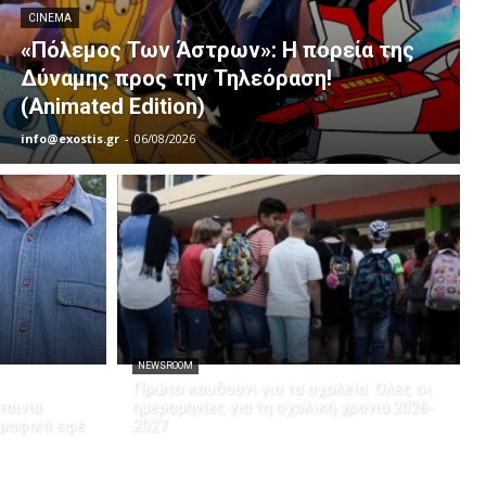
CINEMA
«Πόλεμος Των Άστρων»: Η πορεία της
Δύναμης προς την Τηλεόραση!
(Animated Edition)
info@exostis.gr
-
06/08/2026
NEWSROOM
Πρώτο κουδούνι για τα σχολεία: Όλες οι
ταινία
ημερομηνίες για τη σχολική χρονιά 2026-
γραφικά εφέ
2027