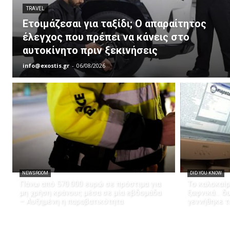
TRAVEL
Ετοιμάζεσαι για ταξίδι; Ο απαραίτητος
έλεγχος που πρέπει να κάνεις στο
αυτοκίνητο πριν ξεκινήσεις
info@exostis.gr
-
06/08/2026
NEWSROOM
DID YOU KNOW
Πάνω από 570.000 ευρώ σε πρόστιμα για
Το καλοκαίρ
μη χρήση κράνους μέσα σε μία εβδομάδα
ξαφνικά… δω
– Αυξημένη η παραβατικότητα
γεννήθηκε τ