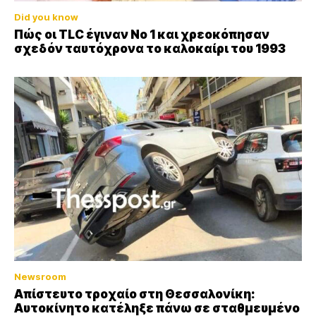
Did you know
Πώς οι TLC έγιναν Νο 1 και χρεοκόπησαν
σχεδόν ταυτόχρονα το καλοκαίρι του 1993
Newsroom
Απίστευτο τροχαίο στη Θεσσαλονίκη:
Αυτοκίνητο κατέληξε πάνω σε σταθμευμένο