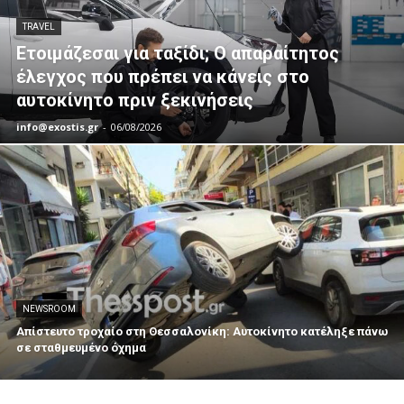
TRAVEL
Ετοιμάζεσαι για ταξίδι; Ο απαραίτητος
έλεγχος που πρέπει να κάνεις στο
αυτοκίνητο πριν ξεκινήσεις
info@exostis.gr
-
06/08/2026
NEWSROOM
Απίστευτο τροχαίο στη Θεσσαλονίκη: Αυτοκίνητο κατέληξε πάνω
σε σταθμευμένο όχημα