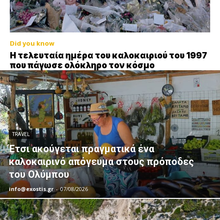
Did you know
Η τελευταία ημέρα του καλοκαιριού του 1997
που πάγωσε ολόκληρο τον κόσμο
TRAVEL
Έτσι ακούγεται πραγματικά ένα
καλοκαιρινό απόγευμα στους πρόποδες
του Ολύμπου
info@exostis.gr
-
07/08/2026