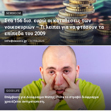
NEWSROOM
Στα 156 δισ. ευρώ οι καταθέσεις των
νοικοκυριών – Τι λείπει για να φτάσουν τα
επίπεδα του 2009
info@exostis.gr
-
07/08/2026
GOOD LIFE
Επέμβαση για Διάφραγμα Μύτης: Πότε το στραβό διάφραγμα
χρειάζεται αντιμετώπιση;