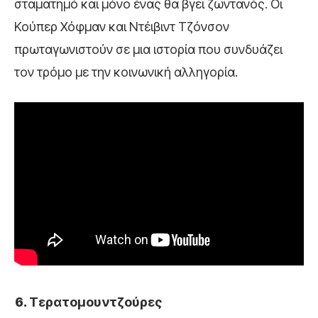
σταματημό και μόνο ένας θα βγει ζωντανός. Οι
Κούπερ Χόφμαν και Ντέιβιντ Τζόνσον
πρωταγωνιστούν σε μια ιστορία που συνδυάζει
τον τρόμο με την κοινωνική αλληγορία.
Τερατομουντζούρες