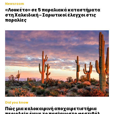
Newsroom
«Λουκέτο» σε 5 παραλιακά καταστήματα
στη Χαλκιδική – Σαρωτικοί έλεγχοι στις
παραλίες
Did you know
Πώς μια καλοκαιρινή αποχαιρετιστήρια
περιοδεία έγινε το πασίγνωστο φεστιβάλ