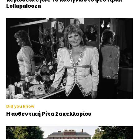
Lollapalooza
Did you know
Η αυθεντική Ρίτα Σακελλαρίου