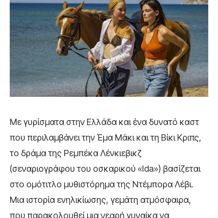
Με γυρίσματα στην Ελλάδα και ένα δυνατό καστ
που περιλαμβάνει την Έμα Μάκι και τη Βίκι Κριπς,
το δράμα της Ρεμπέκα Λένκιεβικζ
(σεναριογράφου του οσκαρικού «Ida») βασίζεται
στο ομότιτλο μυθιστόρημα της Ντέμπορα Λέβι.
Μια ιστορία ενηλικίωσης, γεμάτη ατμόσφαιρα,
που παρακολουθεί μια νεαρή γυναίκα να