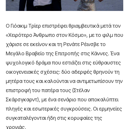
Ο Γιόακιμ Τρίερ επιστρέφει θριαμβευτικά μετά τον
«Χειρότερο Άνθρωπο στον Κόσμο», με το φιλμ που
χάρισε σε εκείνον και τη Ρενάτε Ρέινσβε το
Μεγάλο Βραβείο της Επιτροπής στις Κάννες. Ένα
ψυχολογικό δράμα που εστιάζει στις εύθραυστες
οικογενειακές σχέσεις: δύο αδερφές θρηνούν τη
μητέρα τους και καλούνται να αντιμετωπίσουν την
επιστροφή του πατέρα τους (Στέλαν
Σκάρσγκαρντ), με ένα σενάριο που αποκαλύπτει
πληγές και εσωτερικές συγκρούσεις. Οι ερμηνείες
συγκαταλέγονται ήδη στις κορυφαίες της
χρονιάς.