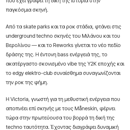
που έχει γράψει τη δική της ιστορία στην
παγκόσμια σκηνή.
Από τα skate parks και τα ροκ στάδια, φτάνει στις
underground techno σκηνές του Μιλάνου και του
Βερολίνου — και το Reworks γίνεται το νέο πεδίο
δράσης της. Η έντονη bass ενέργειά της, το
ακατέργαστο σκονισμένο vibe της Y2K εποχής και
το edgy elektro-club συναίσθημα συναγωνίζονται
την ροκ της φήμη.
Η Victoria, γνωστή για τη μεθυστική ενέργεια που
αποπνέει επί σκηνής με τους Måneskin, φέρνει
τώρα στην πρωτεύουσα του βορρά τη δική της
techno ταυτότητα. Έχοντας διαγράψει δυναμική