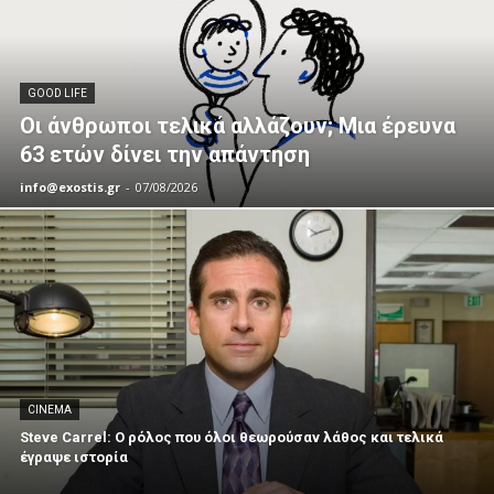
GOOD LIFE
Οι άνθρωποι τελικά αλλάζουν; Μια έρευνα
63 ετών δίνει την απάντηση
info@exostis.gr
-
07/08/2026
CINEMA
Steve Carrel: Ο ρόλος που όλοι θεωρούσαν λάθος και τελικά
έγραψε ιστορία