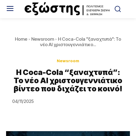
Home
Newsroom
Η Coca-Cola "ξαναχτυπά": Το
νέο AI χριστουγεννιάτικο...
Newsroom
Η Coca-Cola “ξαναχτυπά”:
Το νέο AI χριστουγεννιάτικο
βίντεο που διχάζει το κοινό!
04/11/2025