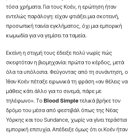
τόσα χρήματα. Για τους Κοέν, η ερώτηση ήταν
εντελώς παράλογη: είχαν φτιάξει μια σκοτεινή,
προσωπική ταινία εγκλήματος, όχι μια εμπορική
κωμωδία για να γεμίσει τα ταμεία.
Εκείνη η στιγμή τους έδειξε πολύ νωρίς πώς
σκεφτόταν η βιομηχανία: πρώτα το κέρδος, μετά
όλα τα υπόλοιπα. Φεύγοντας από τη συνάντηση, ο
Ίθαν Κοέν πέταξε ειρωνικά τη φράση «αν θέλεις να
μάθεις κάτι άλλο για το σινεμά, πάρε με
τηλέφωνο». Το
Blood Simple
τελικά βρήκε τον
δρόμο του μέσα από φεστιβάλ όπως της Νέας
Υόρκης και του Sundance, χωρίς να γίνει τεράστια
εμπορική επιτυχία. Απέδειξε όμως ότι οι Κοέν ήταν