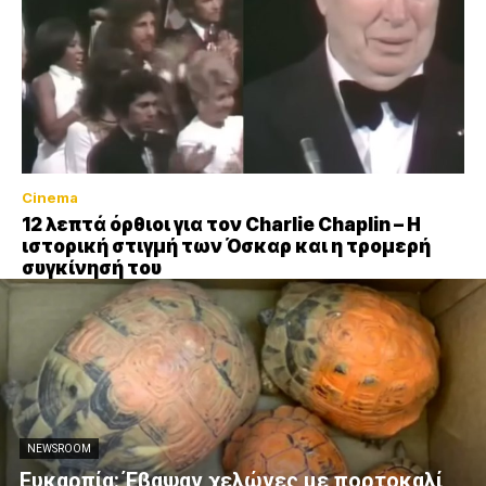
Cinema
12 λεπτά όρθιοι για τον Charlie Chaplin – Η
ιστορική στιγμή των Όσκαρ και η τρομερή
συγκίνησή του
NEWSROOM
Ευκαρπία: Έβαψαν χελώνες με πορτοκαλί