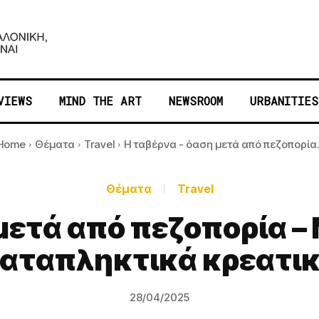
VIEWS
MIND THE ART
NEWSROOM
URBANITIES
Home
Θέματα
Travel
Η ταβέρνα - όαση μετά από πεζοπορία..
Θέματα
Travel
μετά από πεζοπορία –
αταπληκτικά κρεατι
28/04/2025