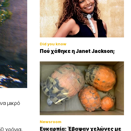
Did you know
Πού χάθηκε η Janet Jackson;
ένα μικρό
Newsroom
Ευκαρπία: Έβαψαν χελώνες με
0 χρόνια.