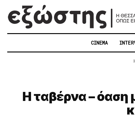
CINEMA
INTER
Η ταβέρνα – όαση 
κ