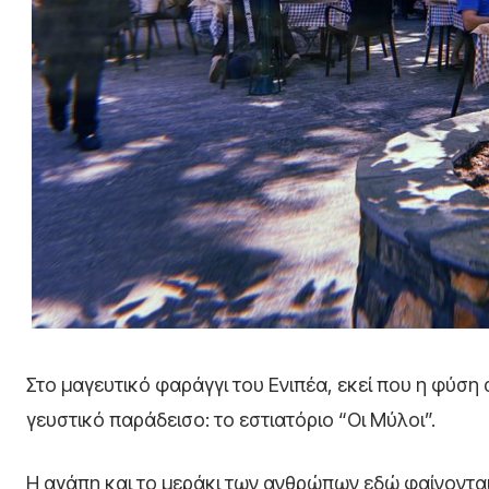
Στο μαγευτικό φαράγγι του Ενιπέα, εκεί που η φύση 
γευστικό παράδεισο: το εστιατόριο “Οι Μύλοι”.
Η αγάπη και το μεράκι των ανθρώπων εδώ φαίνονται