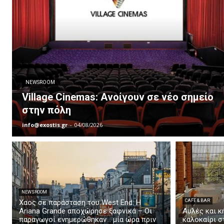
NEWSROOM
Village Cinemas: Ανοίγουν σε νέο σημείο
στην πόλη
info@exostis.gr
-
04/08/2026
NEWSROOM
Xαος σε παράσταση του West End: Η
CAFE & BAR
Αriana Grande αποχώρησε ξαφνικά – Οι
Αυλές και κ
παραγωγοί ενημερώθηκαν… μία ώρα πριν
καλοκαίρι σ