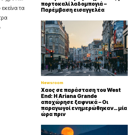
πορτοκαλί λαδομπογιά –
 εκείνα τα
Παρέμβαση εισαγγελέα
τρα
ο
Newsroom
Xαος σε παράσταση του West
End: Η Αriana Grande
αποχώρησε ξαφνικά – Οι
παραγωγοί ενημερώθηκαν… μία
ώρα πριν