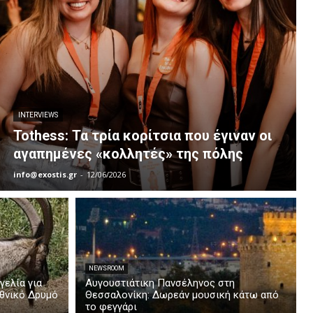
INTERVIEWS
Tothess: Τα τρία κορίτσια που έγιναν οι
αγαπημένες «κολλητές» της πόλης
info@exostis.gr
-
12/06/2026
NEWSROOM
γελία για
Αυγουστιάτικη Πανσέληνος στη
Εθνικό Δρυμό
Θεσσαλονίκη: Δωρεάν μουσική κάτω από
το φεγγάρι