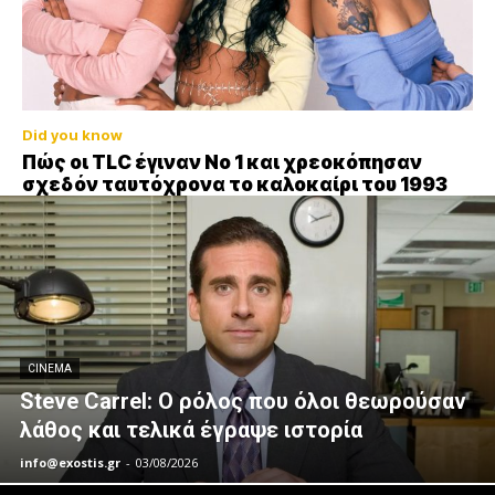
Did you know
Πώς οι TLC έγιναν Νο 1 και χρεοκόπησαν
σχεδόν ταυτόχρονα το καλοκαίρι του 1993
CINEMA
Steve Carrel: Ο ρόλος που όλοι θεωρούσαν
λάθος και τελικά έγραψε ιστορία
info@exostis.gr
-
03/08/2026