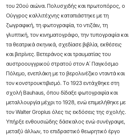
του 20ού αιώνα. Πολυσχιδής και πρωτοπόρος, ο
Ούγγρος καλλιτέχνης καταπιάστηκε με τη
ζωγραφική, τη φωτογραφία, το ντιζάιν, τη
γλυπτική, τον κινηματογράφο, την τυπογραφία και
τα θεατρικά σκηνικά, σχεδίασε βιβλία, εκθέσεις
και βιτρίνες. Βετεράνος και τραυματίας του
αυστροουγγρικού στρατού στον Α΄ Παγκόσμιο
Πόλεμο, ενεπλάκη με το βερολινέζικο νταντά και
τον κονστρουκτιβισμό. Το 1923 εντάχθηκε στη
σχολή Bauhaus, όπου δίδαξε φωτογραφία και
μεταλλουργία μέχρι το 1928, ενώ επιμελήθηκε με
τον Walter Gropius όλες τις εκδόσεις της σχολής.
Υπήρξε ενθουσιώδης δάσκαλος ενώ συνέγραψε,
μεταξύ άλλων, το επιδραστικό θεωρητικό έργο