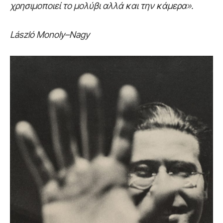
χρησιμοποιεί το μολύβι αλλά και την κάμερα».
L
á
szl
ó
Monoly
–
Nagy