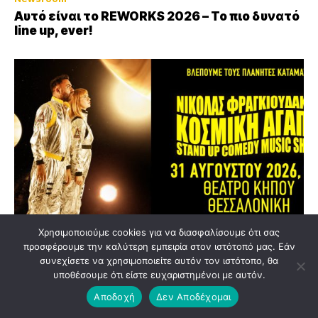
Αυτό είναι το REWORKS 2026 – Το πιο δυνατό
line up, ever!
Χρησιμοποιούμε cookies για να διασφαλίσουμε ότι σας
προσφέρουμε την καλύτερη εμπειρία στον ιστότοπό μας. Εάν
Newsroom
συνεχίσετε να χρησιμοποιείτε αυτόν τον ιστότοπο, θα
υποθέσουμε ότι είστε ευχαριστημένοι με αυτόν.
Η «Κοσμική Αγάπη» κάνει στάση στη
Θεσσαλονίκη στις 31 Αυγούστου
Αποδοχή
Δεν Αποδέχομαι