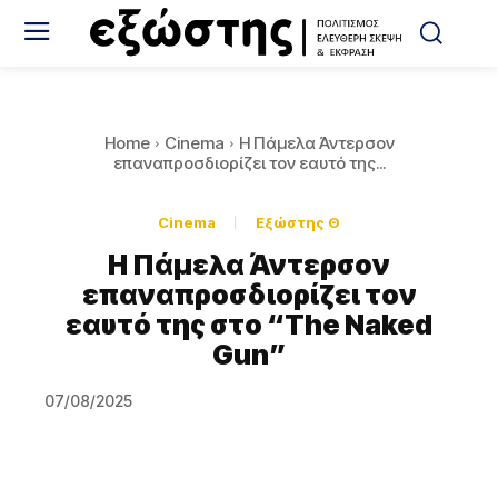
Home
Cinema
Η Πάμελα Άντερσον
επαναπροσδιορίζει τον εαυτό της...
Cinema
Εξώστης Θ
Η Πάμελα Άντερσον
επαναπροσδιορίζει τον
εαυτό της στο “The Naked
Gun”
07/08/2025