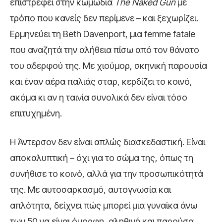
επιστρέφει στην κωμωδία
The Naked Gun
με
τρόπο που κανείς δεν περίμενε – και ξεχωρίζει.
Ερμηνεύει τη Beth Davenport, μια femme fatale
που αναζητά την αλήθεια πίσω από τον θάνατο
του αδερφού της. Με χιούμορ, σκηνική παρουσία
και έναν αέρα παλιάς σταρ, κερδίζει το κοινό,
ακόμα κι αν η ταινία συνολικά δεν είναι τόσο
επιτυχημένη.
Η Άντερσον δεν είναι απλώς διασκεδαστική. Είναι
αποκαλυπτική – όχι για το σώμα της, όπως τη
συνήθισε το κοινό, αλλά για την προσωπικότητά
της. Με αυτοσαρκασμό, αυτογνωσία και
απλότητα, δείχνει πώς μπορεί μια γυναίκα άνω
των 50 να είναι όμορφη, αληθινή και παρούσα,