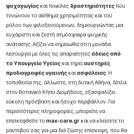
ψυχαγωγίας
και ποικίλες
δραστηριότητες
που
τονώνουν το αίσθημα χρησιμότητας και του
ρόλου των φιλοξενούμενων, δημιουργώντας μια
ευχάριστη και ζεστή ατμόσφαιρα ψυχικής
ανάτασης. Αξίζει να σημειωθεί ότι η μονάδα
λειτουργεί με όλες τις απαραίτητες
άδειες από
το Υπουργείο Υγείας
και τηρεί
αυστηρές
προδιαγραφές υγιεινής
και
ασφάλειας
. Η
τοποθεσία της, άλλωστε, στη δυτική Αθήνα, δίπλα
στον Βοτανικό Κήπο Διομήδους, εξασφαλίζει
εύκολη πρόσβαση και ήσυχο περιβάλλον. Για
περισσότερες πληροφορίες, μπορείτε να
επισκεφθείτε το
max-care.gr
και να κλείσετε το
ραντεβού σας για μια διά ζώσης επίσκεψη, που θα