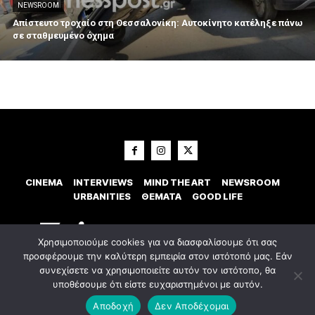
NEWSROOM
Απίστευτο τροχαίο στη Θεσσαλονίκη: Αυτοκίνητο κατέληξε πάνω
σε σταθμευμένο όχημα
CINEMA
INTERVIEWS
MIND THE ART
NEWSROOM
URBANITIES
ΘΕΜΑΤΑ
GOOD LIFE
Χρησιμοποιούμε cookies για να διασφαλίσουμε ότι σας
προσφέρουμε την καλύτερη εμπειρία στον ιστότοπό μας. Εάν
συνεχίσετε να χρησιμοποιείτε αυτόν τον ιστότοπο, θα
υποθέσουμε ότι είστε ευχαριστημένοι με αυτόν.
© 2023 Εxostispress - All right reserved. Κατασκευή Ιστοσελίδας
idees
digital agency
Αποδοχή
Δεν Αποδέχομαι
Οροι χρήσης