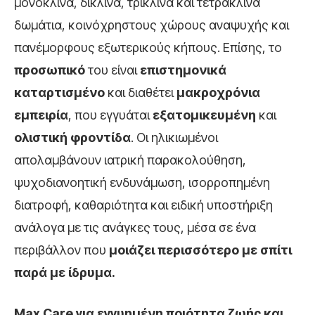
μονόκλινα, δίκλινα, τρίκλινα και τετράκλινα
δωμάτια, κοινόχρηστους χώρους αναψυχής και
πανέμορφους εξωτερικούς κήπους. Επίσης, το
προσωπικό
του είναι
επιστημονικά
καταρτισμένο
και διαθέτει
μακροχρόνια
εμπειρία
, που εγγυάται
εξατομικευμένη
και
ολιστική φροντίδα
. Οι ηλικιωμένοι
απολαμβάνουν ιατρική παρακολούθηση,
ψυχοδιανοητική ενδυνάμωση, ισορροπημένη
διατροφή, καθαριότητα και ειδική υποστήριξη
ανάλογα με τις ανάγκες τους, μέσα σε ένα
περιβάλλον που
μοιάζει περισσότερο με σπίτι
παρά με ίδρυμα.
Max Care για εγγυημένη ποιότητα ζωής και