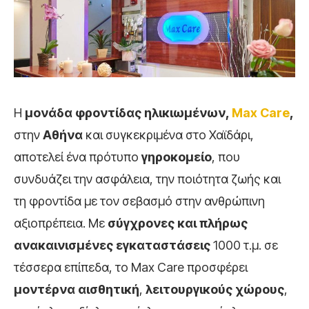
Η
μονάδα φροντίδας ηλικιωμένων,
Max Care
,
στην
Αθήνα
και συγκεκριμένα στο Χαϊδάρι,
αποτελεί ένα πρότυπο
γηροκομείο
, που
συνδυάζει την ασφάλεια, την ποιότητα ζωής και
τη φροντίδα με τον σεβασμό στην ανθρώπινη
αξιοπρέπεια. Με
σύγχρονες και πλήρως
ανακαινισμένες εγκαταστάσεις
1000 τ.μ. σε
τέσσερα επίπεδα, το Max Care προσφέρει
μοντέρνα αισθητική
,
λειτουργικούς χώρους
,