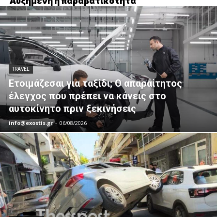
Αυξημένη η παραβατικότητα
TRAVEL
Ετοιμάζεσαι για ταξίδι; Ο απαραίτητος
έλεγχος που πρέπει να κάνεις στο
αυτοκίνητο πριν ξεκινήσεις
info@exostis.gr
-
06/08/2026