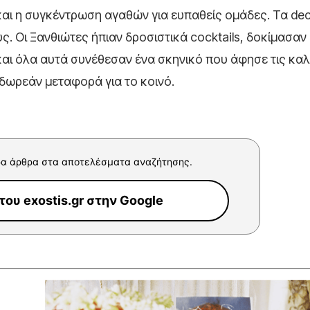
αι η συγκέντρωση αγαθών για ευπαθείς ομάδες. Τα de
ους. Οι Ξανθιώτες ήπιαν δροσιστικά cocktails, δοκίμασα
η και όλα αυτά συνέθεσαν ένα σκηνικό που άφησε τις κα
 δωρεάν μεταφορά για το κοινό.
α άρθρα στα αποτελέσματα αναζήτησης.
ου exostis.gr στην Google