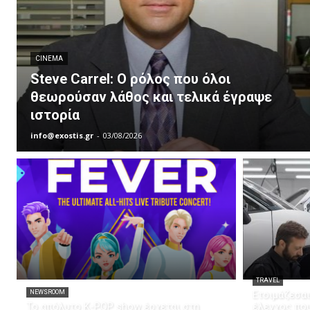
CINEMA
Steve Carrel: Ο ρόλος που όλοι
θεωρούσαν λάθος και τελικά έγραψε
ιστορία
info@exostis.gr
-
03/08/2026
TRAVEL
NEWSROOM
Ετοιμάζεσαι
Το απόλυτο K-POP show έρχεται στη
έλεγχος που