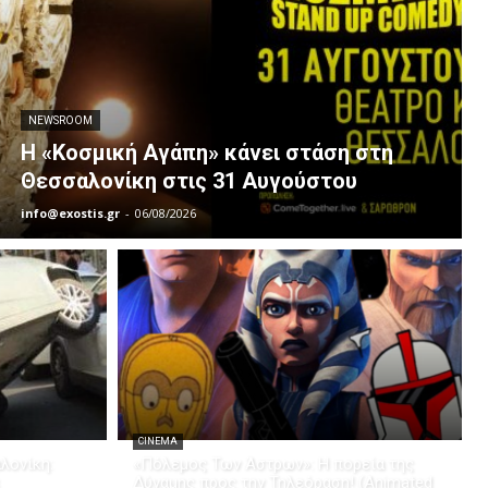
NEWSROOM
Η «Κοσμική Αγάπη» κάνει στάση στη
Θεσσαλονίκη στις 31 Αυγούστου
info@exostis.gr
-
06/08/2026
CINEMA
λονίκη:
«Πόλεμος Των Άστρων»: Η πορεία της
Δύναμης προς την Τηλεόραση! (Animated