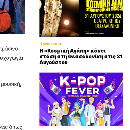
Newsroom
απράσινο
Η «Κοσμική Αγάπη» κάνει
στάση στη Θεσσαλονίκη στις 31
 ψυχαγωγία
Αυγούστου
 μουσική,
σεις όπως