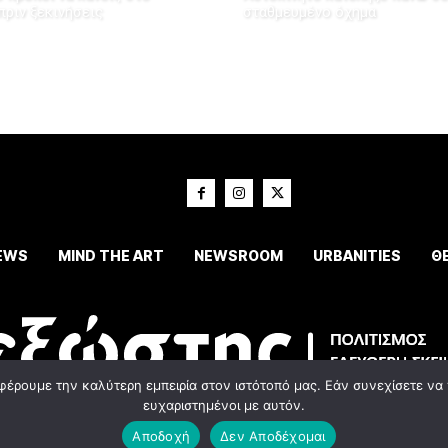
πριν ξεκινήσεις
σταθμευμένο όχημα
EWS
MIND THE ART
NEWSROOM
URBANITIES
Θ
φέρουμε την καλύτερη εμπειρία στον ιστότοπό μας. Εάν συνεχίσετε να χ
ευχαριστημένοι με αυτόν.
© 2023 Εxostispress - All right reserved. Κατασκευή Ιστοσελίδας
idees digital agenc
Αποδοχή
Δεν Αποδέχομαι
Οροι χρήσης