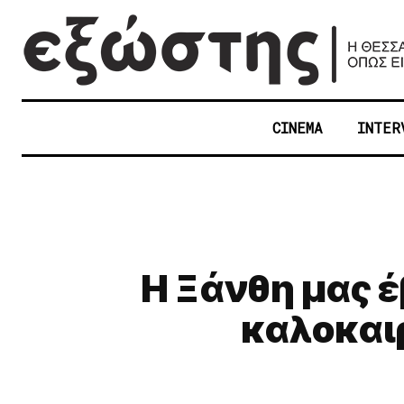
CINEMA
INTER
Η Ξάνθη μας έ
καλοκαιρ