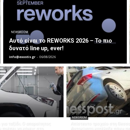
NEWSROOM
Αυτό είναι το REWORKS 2026 – Το πιο
δυνατό line up, ever!
info@exostis.gr
-
06/08/2026
NEWSROOM
 για ταξίδι; Ο απαραίτητος
Απίστευτο τροχαίο στη Θεσσα
 πρέπει να κάνεις στο
Αυτοκίνητο κατέληξε πάνω σε