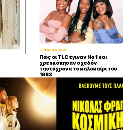
Did you know
Πώς οι TLC έγιναν Νο 1 και
χρεοκόπησαν σχεδόν
ταυτόχρονα το καλοκαίρι του
1993