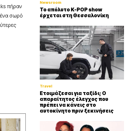
Newsroom
cks πήραν
Το απόλυτο K-POP show
έρχεται στη Θεσσαλονίκη
ν ένα σωρό
λύτερες
Travel
Ετοιμάζεσαι για ταξίδι; Ο
απαραίτητος έλεγχος που
πρέπει να κάνεις στο
αυτοκίνητο πριν ξεκινήσεις